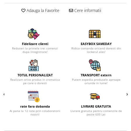
Adauga la Favorite
Cere informatii
Fidelizare clienti
EASYBOX SAMEDAY
Reduceri la primele trei comenzi
Ridica comanda oricand doresti din
dupa inregistrare!
lockerul ales!
TOTUL PERSONALIZAT
TRANSPORT extern
Realizam orice produs in cromatica
Putem expedia produsele aproape
pe care o doresti
oriunde in lume!
rate fara dobanda
LIVRARE GRATUITA
Ai pana la 12 rate prin colaboratorii
Livrare gratuita pentru comenzile de
nostrii
peste 600 Lei