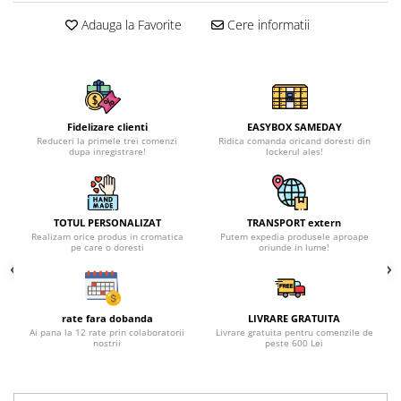
Adauga la Favorite
Cere informatii
Fidelizare clienti
EASYBOX SAMEDAY
Reduceri la primele trei comenzi
Ridica comanda oricand doresti din
dupa inregistrare!
lockerul ales!
TOTUL PERSONALIZAT
TRANSPORT extern
Realizam orice produs in cromatica
Putem expedia produsele aproape
pe care o doresti
oriunde in lume!
rate fara dobanda
LIVRARE GRATUITA
Ai pana la 12 rate prin colaboratorii
Livrare gratuita pentru comenzile de
nostrii
peste 600 Lei