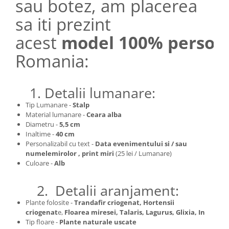
sau botez, am placerea
sa iti prezint
acest
model 100% persona
Romania:
1. Detalii lumanare:
Tip Lumanare -
Stalp
Material lumanare -
Ceara alba
Diametru -
5,5 cm
Inaltime -
40
cm
Personalizabil cu text -
Data evenimentului si / sau
numelemirolor , print miri
(25 lei / Lumanare)
Culoare -
Alb
2. Detalii aranjament:
Plante folosite -
Trandafir criogenat, Hortensii
criogenat
e,
Floarea miresei, Talaris, Lagurus, Glixia, In
Tip floare -
Plante naturale uscate