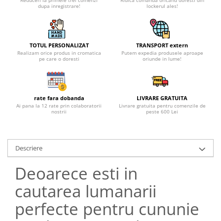
dupa inregistrare!
lockerul ales!
TOTUL PERSONALIZAT
TRANSPORT extern
Realizam orice produs in cromatica
Putem expedia produsele aproape
pe care o doresti
oriunde in lume!
rate fara dobanda
LIVRARE GRATUITA
Ai pana la 12 rate prin colaboratorii
Livrare gratuita pentru comenzile de
nostrii
peste 600 Lei
Descriere
Deoarece esti in
cautarea lumanarii
perfecte pentru cununie