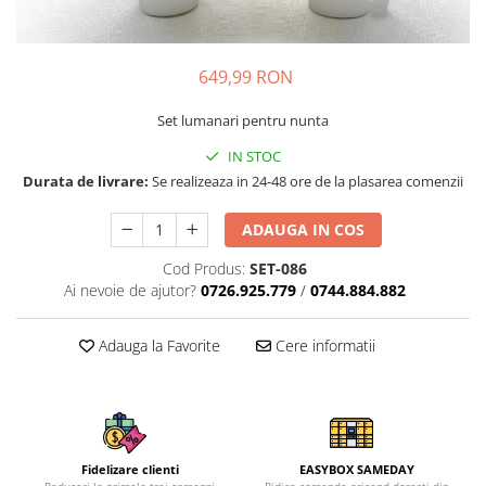
649,99 RON
Set lumanari pentru nunta
IN STOC
Durata de livrare:
Se realizeaza in 24-48 ore de la plasarea comenzii
ADAUGA IN COS
Cod Produs:
SET-086
Ai nevoie de ajutor?
0726.925.779
/
0744.884.882
Adauga la Favorite
Cere informatii
Fidelizare clienti
EASYBOX SAMEDAY
Reduceri la primele trei comenzi
Ridica comanda oricand doresti din