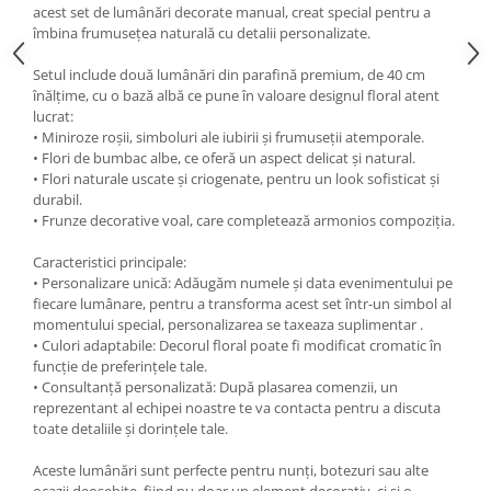
acest set de lumânări decorate manual, creat special pentru a
îmbina frumusețea naturală cu detalii personalizate.
Setul include două lumânări din parafină premium, de 40 cm
înălțime, cu o bază albă ce pune în valoare designul floral atent
lucrat:
• Miniroze roșii, simboluri ale iubirii și frumuseții atemporale.
• Flori de bumbac albe, ce oferă un aspect delicat și natural.
• Flori naturale uscate și criogenate, pentru un look sofisticat și
durabil.
• Frunze decorative voal, care completează armonios compoziția.
Caracteristici principale:
• Personalizare unică: Adăugăm numele și data evenimentului pe
fiecare lumânare, pentru a transforma acest set într-un simbol al
momentului special, personalizarea se taxeaza suplimentar .
• Culori adaptabile: Decorul floral poate fi modificat cromatic în
funcție de preferințele tale.
• Consultanță personalizată: După plasarea comenzii, un
reprezentant al echipei noastre te va contacta pentru a discuta
toate detaliile și dorințele tale.
Aceste lumânări sunt perfecte pentru nunți, botezuri sau alte