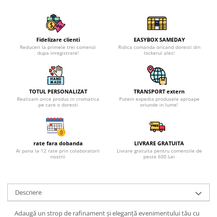
Fidelizare clienti
EASYBOX SAMEDAY
Reduceri la primele trei comenzi
Ridica comanda oricand doresti din
dupa inregistrare!
lockerul ales!
TOTUL PERSONALIZAT
TRANSPORT extern
Realizam orice produs in cromatica
Putem expedia produsele aproape
pe care o doresti
oriunde in lume!
rate fara dobanda
LIVRARE GRATUITA
Ai pana la 12 rate prin colaboratorii
Livrare gratuita pentru comenzile de
nostrii
peste 600 Lei
Descriere
Adaugă un strop de rafinament și eleganță evenimentului tău cu