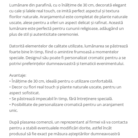
Lumânare din parafină, cu o înălțime de 30 cm, decorată elegant
cu cale și lalele real touch, ce imită perfect aspectul și textura
florilor naturale. Aranjamentul este completat de plante naturale
uscate, alese pentru a oferi un aspect delicat și rafinat. Această
lumânare este perfectă pentru cununii religioase, adăugând un
plus de stil și autenticitate ceremoniei.
Datorită elementelor de calitate utilizate, lumânarea se păstrează
foarte bine în timp, fiind o amintire frumoasă a momentelor
speciale. Designul său poate fi personalizat cromatic pentru a se
potrivi preferințelor dumneavoastră și tematicii evenimentului.
Avantaje:
• Înălțime de 30 cm, ideală pentru o utilizare confortabilă.
• Decor cu flori real touch și plante naturale uscate, pentru un
aspect sofisticat.
• Se păstrează impecabil în timp, fără întreținere specială.
• Posibilitate de personalizare cromatică pentru un aranjament
unic.
După plasarea comenzii, un reprezentant al firmei vă va contacta
pentru a stabili eventualele modificări dorite, astfel încât
produsul să fie exact pe măsura așteptărilor dumneavoastră