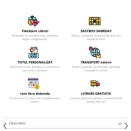
Fidelizare clienti
EASYBOX SAMEDAY
Reduceri la primele trei comenzi
Ridica comanda oricand doresti din
dupa inregistrare!
lockerul ales!
TOTUL PERSONALIZAT
TRANSPORT extern
Realizam orice produs in cromatica
Putem expedia produsele aproape
pe care o doresti
oriunde in lume!
rate fara dobanda
LIVRARE GRATUITA
Ai pana la 12 rate prin colaboratorii
Livrare gratuita pentru comenzile de
nostrii
peste 600 Lei
Descriere