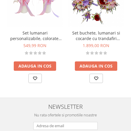
Set lumanari
Set buchete, lumanari si
personalizabile, colorate,
cocarde cu trandafiri
pentru nunta sau botez cu
criogenati si plante
549,99 RON
1.899,00 RON
aranjament frontal cu
naturale uscate si
trandafir criogenat si plante
criogenate si cu lumanari
naturale uscate, 40 cm (Alb
tip fagure
ADAUGA IN COS
ADAUGA IN COS
/ Roz)
NEWSLETTER
Nu rata ofertele si promotiile noastre