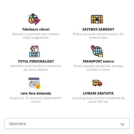
Fidelizare clienti
EASYBOX SAMEDAY
Reduceri la primele trei comenzi
Ridica comanda oricand doresti din
dupa inregistrare!
lockerul ales!
TOTUL PERSONALIZAT
TRANSPORT extern
Realizam orice produs in cromatica
Putem expedia produsele aproape
pe care o doresti
oriunde in lume!
rate fara dobanda
LIVRARE GRATUITA
Ai pana la 12 rate prin colaboratorii
Livrare gratuita pentru comenzile de
nostrii
peste 600 Lei
Descriere