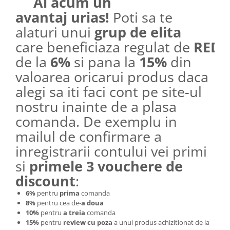
Ai acum un
avantaj urias!
Poti sa te
alaturi unui
grup de elita
care beneficiaza regulat de
REDU
de la
6%
si pana la
15%
din
valoarea oricarui produs daca
alegi sa iti faci cont pe site-ul
nostru inainte de a plasa
comanda. De exemplu in
mailul de confirmare a
inregistrarii contului vei primi
si
primele 3 vouchere de
discount
:
6%
pentru
prima
comanda
8%
pentru cea de-
a doua
10%
pentru
a treia
comanda
15%
pentru
review cu poza
a unui produs achizitionat de la