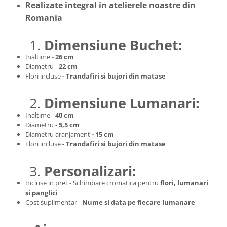
Realizate integral in atelierele noastre din
Romania
1.
Dimensiune Buchet:
Inaltime -
26 cm
Diametru -
22 cm
Flori incluse
- Trandafiri si bujori din matase
2.
Dimensiune Lumanari:
Inaltime -
40 cm
Diametru -
5,5 cm
Diametru aranjament
- 15 cm
Flori incluse
- Trandafiri si bujori din matase
3.
Personalizari:
Incluse in pret - Schimbare cromatica pentru
f
lori, lumanari
si panglici
Cost suplimentar -
Nume si data pe fiecare lumanare