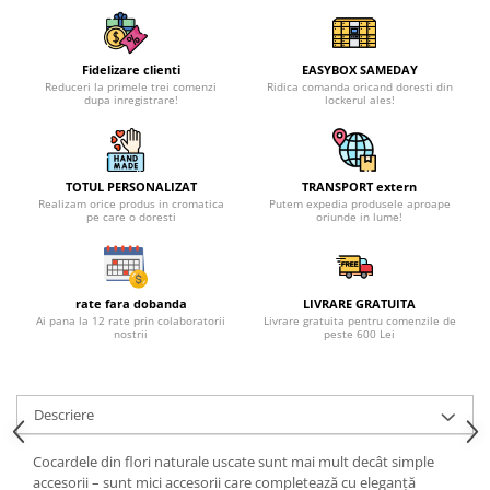
Fidelizare clienti
EASYBOX SAMEDAY
Reduceri la primele trei comenzi
Ridica comanda oricand doresti din
dupa inregistrare!
lockerul ales!
TOTUL PERSONALIZAT
TRANSPORT extern
Realizam orice produs in cromatica
Putem expedia produsele aproape
pe care o doresti
oriunde in lume!
rate fara dobanda
LIVRARE GRATUITA
Ai pana la 12 rate prin colaboratorii
Livrare gratuita pentru comenzile de
nostrii
peste 600 Lei
Descriere
Cocardele din flori naturale uscate sunt mai mult decât simple
accesorii – sunt mici accesorii care completează cu eleganță