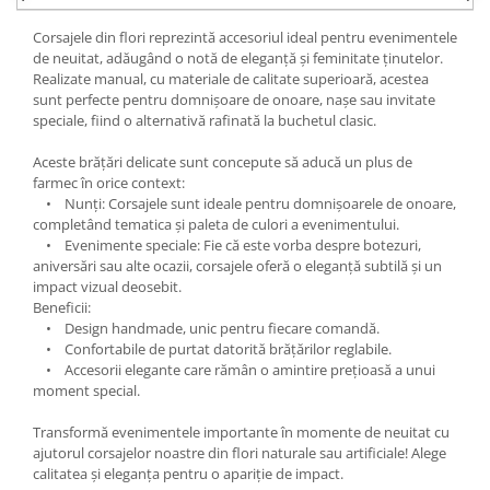
Corsajele din flori reprezintă accesoriul ideal pentru evenimentele
de neuitat, adăugând o notă de eleganță și feminitate ținutelor.
Realizate manual, cu materiale de calitate superioară, acestea
sunt perfecte pentru domnișoare de onoare, nașe sau invitate
speciale, fiind o alternativă rafinată la buchetul clasic.
Aceste brățări delicate sunt concepute să aducă un plus de
farmec în orice context:
• Nunți: Corsajele sunt ideale pentru domnișoarele de onoare,
completând tematica și paleta de culori a evenimentului.
• Evenimente speciale: Fie că este vorba despre botezuri,
aniversări sau alte ocazii, corsajele oferă o eleganță subtilă și un
impact vizual deosebit.
Beneficii:
• Design handmade, unic pentru fiecare comandă.
• Confortabile de purtat datorită brățărilor reglabile.
• Accesorii elegante care rămân o amintire prețioasă a unui
moment special.
Transformă evenimentele importante în momente de neuitat cu
ajutorul corsajelor noastre din flori naturale sau artificiale! Alege
calitatea și eleganța pentru o apariție de impact.