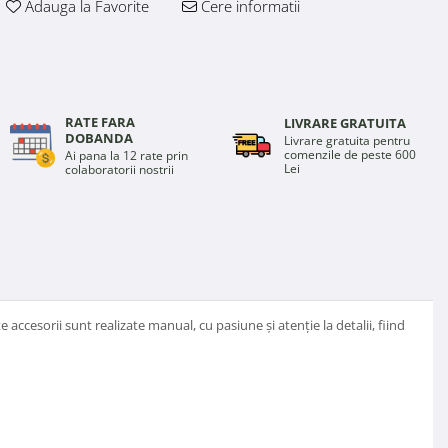
Adauga la Favorite
Cere informatii
RATE FARA
LIVRARE GRATUITA
DOBANDA
Livrare gratuita pentru
comenzile de peste 600
Ai pana la 12 rate prin
Lei
colaboratorii nostrii
accesorii sunt realizate manual, cu pasiune și atenție la detalii, fiind