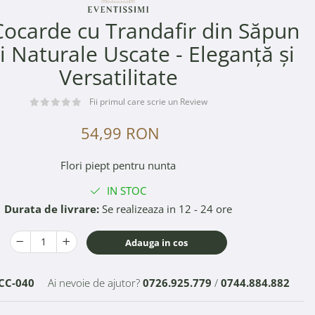
Cocarde cu Trandafir din Săpun
ri Naturale Uscate - Eleganță și
Versatilitate
Fii primul care scrie un Review
54,99 RON
Flori piept pentru nunta
IN STOC
Durata de livrare:
Se realizeaza in 12 - 24 ore
Adauga in cos
CC-040
Ai nevoie de ajutor?
0726.925.779
/
0744.884.882