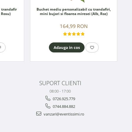
 trandafir
Buchet mediu personalizabil cu trandafiri,
, Rosu)
mini bujori si floarea miresei (Alb, Roz)
164,99 RON
Adauga in cos
SUPORT CLIENTI
08:00 - 17:00
0726.925.779
0744.884.882
vanzari@eventissimi.ro