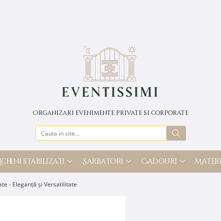
Organizari evenimente private si corporate
icheni stabilizati
Sarbatori
Cadouri
Materi
e - Eleganță și Versatilitate