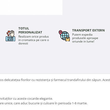
TOTUL
TRANSPORT EXTERN
PERSONALIZAT
Putem expedia
Realizam orice produs
produsele aproape
in cromatica pe care o
oriunde in lume!
doresti
 delicatețea florilor cu rezistența și farmecul trandafirului din săpun. Aceste 
vitaților cu aceste cocarde elegante.
e unice, care aduc bucurie și culoare în perioada 1-8 martie.