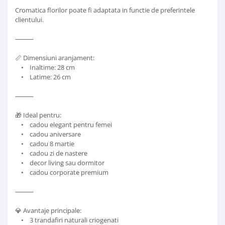
Cromatica florilor poate fi adaptata in functie de preferintele
clientului.
⸻
📏 Dimensiuni aranjament:
• Inaltime: 28 cm
• Latime: 26 cm
⸻
🎁 Ideal pentru:
• cadou elegant pentru femei
• cadou aniversare
• cadou 8 martie
• cadou zi de nastere
• decor living sau dormitor
• cadou corporate premium
⸻
💎 Avantaje principale:
• 3 trandafiri naturali criogenati