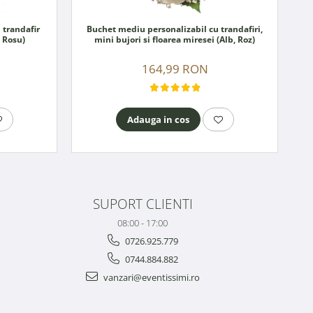
 trandafir
Buchet mediu personalizabil cu trandafiri,
, Rosu)
mini bujori si floarea miresei (Alb, Roz)
164,99 RON
Adauga in cos
SUPORT CLIENTI
08:00 - 17:00
0726.925.779
0744.884.882
vanzari@eventissimi.ro