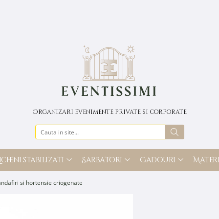
Organizari evenimente private si corporate
icheni stabilizati
Sarbatori
Cadouri
Materi
ndafiri si hortensie criogenate