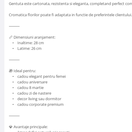
Gentuta este cartonata, rezistenta si eleganta, completand perfect comp
Cromatica florilor poate fi adaptata in functie de preferintele clientului.
⸻
📏 Dimensiuni aranjament:
• Inaltime: 28 cm
• Latime: 26 cm
⸻
🎁 Ideal pentru:
• cadou elegant pentru femei
• cadou aniversare
• cadou 8 martie
• cadou zi de nastere
• decor living sau dormitor
• cadou corporate premium
⸻
💎 Avantaje principale: