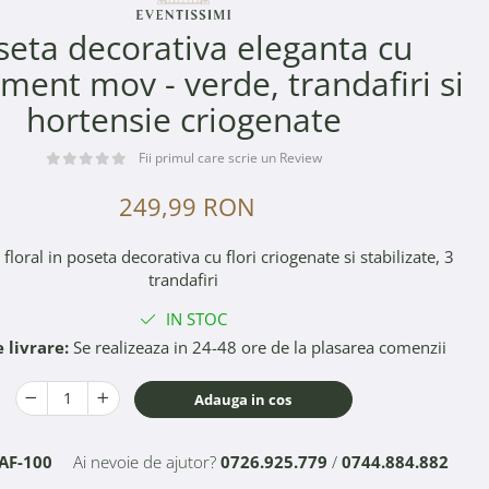
seta decorativa eleganta cu
ment mov - verde, trandafiri si
hortensie criogenate
Fii primul care scrie un Review
249,99 RON
loral in poseta decorativa cu flori criogenate si stabilizate, 3
trandafiri
IN STOC
 livrare:
Se realizeaza in 24-48 ore de la plasarea comenzii
Adauga in cos
AF-100
Ai nevoie de ajutor?
0726.925.779
/
0744.884.882