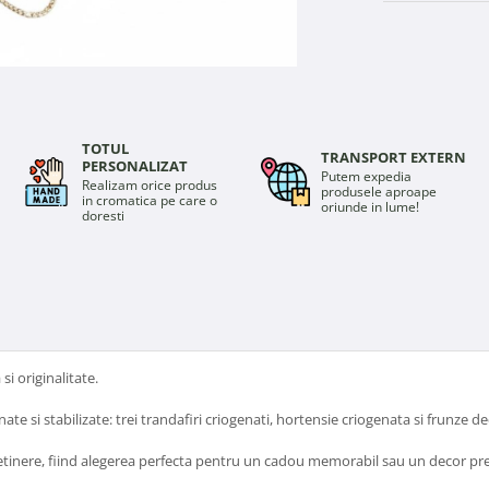
TOTUL
TRANSPORT EXTERN
PERSONALIZAT
Putem expedia
Realizam orice produs
produsele aproape
in cromatica pe care o
oriunde in lume!
doresti
i originalitate.
te si stabilizate: trei trandafiri criogenati, hortensie criogenata si frunze d
 intretinere, fiind alegerea perfecta pentru un cadou memorabil sau un decor p