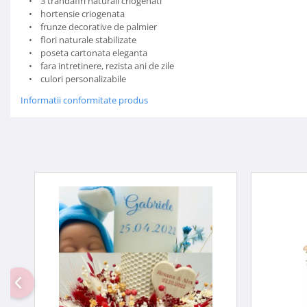
• 3 trandafiri naturali criogenati
• hortensie criogenata
• frunze decorative de palmier
• flori naturale stabilizate
• poseta cartonata eleganta
• fara intretinere, rezista ani de zile
• culori personalizabile
Informatii conformitate produs