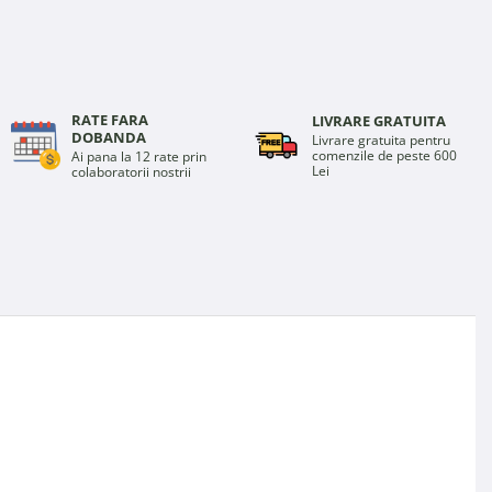
pe
Facebook
RATE FARA
LIVRARE GRATUITA
DOBANDA
Livrare gratuita pentru
comenzile de peste 600
Ai pana la 12 rate prin
Lei
colaboratorii nostrii