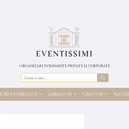
Organizari evenimente private si corporate
icheni stabilizati
Sarbatori
Cadouri
Materi