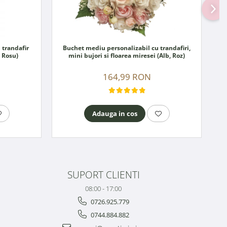
 trandafir
Buchet mediu personalizabil cu trandafiri,
, Rosu)
mini bujori si floarea miresei (Alb, Roz)
164,99 RON
Adauga in cos
SUPORT CLIENTI
08:00 - 17:00
0726.925.779
0744.884.882