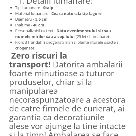
1. Detalii lumanare:
Tip Lumanare -
Stalp
Material lumanare -
Ceara naturala
tip fagure
Diametru -
5,5 cm
Inaltime -
40 cm
Personalizabil cu text -
Data evenimentului si / sau
numele mirilor sau a copilului
(25 lei / Lumanare)
Flori: 3 trandafiri criogenati mari si plante nturale usacte si
criogenate
Zero riscuri la
transport!
Datorita ambalarii
foarte minutioase a tuturor
produselor, chiar si la
manipularea
necoraspunzatoare a acestora
de catre firmele de curierat, ai
garantia ca decoratiunile
alese vor ajunge la tine intacte
si la timp! Ambalarea se face