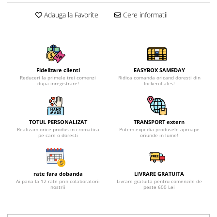
Adauga la Favorite
Cere informatii
Fidelizare clienti
EASYBOX SAMEDAY
Reduceri la primele trei comenzi
Ridica comanda oricand doresti din
dupa inregistrare!
lockerul ales!
TOTUL PERSONALIZAT
TRANSPORT extern
Realizam orice produs in cromatica
Putem expedia produsele aproape
pe care o doresti
oriunde in lume!
rate fara dobanda
LIVRARE GRATUITA
Ai pana la 12 rate prin colaboratorii
Livrare gratuita pentru comenzile de
nostrii
peste 600 Lei