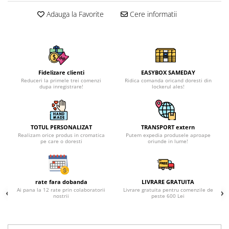
Adauga la Favorite
Cere informatii
Fidelizare clienti
EASYBOX SAMEDAY
Reduceri la primele trei comenzi
Ridica comanda oricand doresti din
dupa inregistrare!
lockerul ales!
TOTUL PERSONALIZAT
TRANSPORT extern
Realizam orice produs in cromatica
Putem expedia produsele aproape
pe care o doresti
oriunde in lume!
rate fara dobanda
LIVRARE GRATUITA
Ai pana la 12 rate prin colaboratorii
Livrare gratuita pentru comenzile de
nostrii
peste 600 Lei