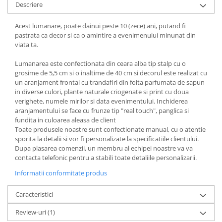
Descriere
Acest lumanare, poate dainui peste 10 (zece) ani, putand fi
pastrata ca decor si ca o amintire a evenimenului minunat din
viata ta.
Lumanarea este confectionata din ceara alba tip stalp cu o
grosime de 5,5 cm si o inaltime de 40 cm si decorul este realizat cu
un aranjament frontal cu trandafiri din foita parfumata de sapun
in diverse culori, plante naturale criogenate si print cu doua
verighete, numele mirilor si data evenimentului. Inchiderea
aranjamentului se face cu frunze tip "real touch", panglica si
fundita in culoarea aleasa de client
Toate produsele noastre sunt confectionate manual, cu o atentie
sporita la detalii si vor fi personalizate la specificatiile clientului.
Dupa plasarea comenzii, un membru al echipei noastre va va
contacta telefonic pentru a stabili toate detaliile personalizarii.
Informatii conformitate produs
Caracteristici
Review-uri
(1)