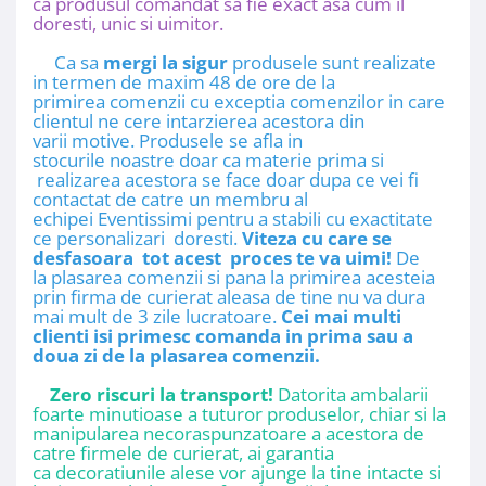
ca produsul comandat sa fie exact asa cum il
doresti, unic si uimitor.
Ca sa
mergi la sigur
produsele sunt realizate
in termen de maxim 48 de ore de la
primirea comenzii cu exceptia comenzilor in care
clientul ne cere intarzierea acestora din
varii motive. Produsele se afla in
stocurile noastre doar ca materie prima si
realizarea acestora se face doar dupa ce vei fi
contactat de catre un membru al
echipei Eventissimi pentru a stabili cu exactitate
ce personalizari doresti.
Viteza cu care se
desfasoara tot acest proces te va uimi!
De
la plasarea comenzii si pana la primirea acesteia
prin firma de curierat aleasa de tine nu va dura
mai mult de 3 zile lucratoare.
Cei mai multi
clienti isi primesc comanda in prima sau a
doua zi de la plasarea comenzii.
Zero riscuri la transport!
Datorita ambalarii
foarte minutioase a tuturor produselor, chiar si la
manipularea necoraspunzatoare a acestora de
catre firmele de curierat, ai garantia
ca decoratiunile alese vor ajunge la tine intacte si