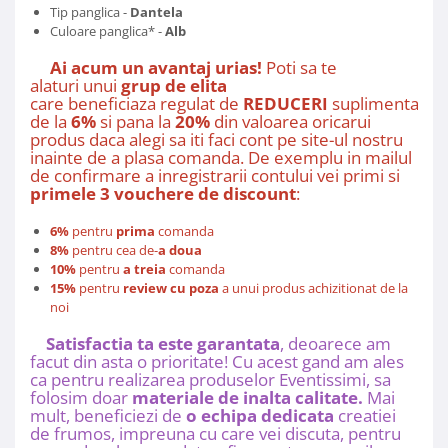
Tip panglica -
Dantela
Culoare panglica* -
Alb
Ai acum un avantaj urias!
Poti sa te
alaturi unui
grup de elita
care beneficiaza regulat de
REDUCERI
suplimentare 
de la
6%
si pana la
20%
din valoarea oricarui
produs daca alegi sa iti faci cont pe site-ul nostru
inainte de a plasa comanda. De exemplu in mailul
de confirmare a inregistrarii contului vei primi si
primele 3 vouchere de discount
:
6%
pentru
prima
comanda
8%
pentru cea de-
a doua
10%
pentru
a treia
comanda
15%
pentru
review cu poza
a unui produs achizitionat de la
noi
Satisfactia ta este garantata
, deoarece am
facut din asta o prioritate! Cu acest gand am ales
ca pentru realizarea produselor Eventissimi, sa
folosim doar
materiale de inalta calitate.
Mai
mult, beneficiezi de
o echipa dedicata
creatiei
de frumos, impreuna cu care vei discuta, pentru