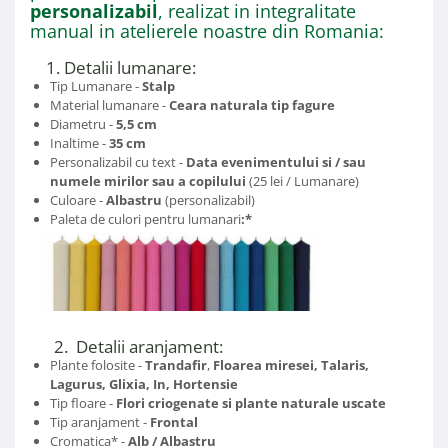
personalizabil
, realizat in integralitate
manual in atelierele noastre din Romania:
1. Detalii lumanare:
Tip Lumanare -
Stalp
Material lumanare -
Ceara naturala
tip fagure
Diametru -
5,5 cm
Inaltime -
35 cm
Personalizabil cu text -
Data evenimentului si / sau
numele mirilor sau a copilului
(25 lei / Lumanare)
Culoare -
Albastru
(personalizabil)
Paleta de culori pentru lumanari
:*
2. Detalii aranjament:
Plante folosite -
Trandafir
,
Floarea miresei, Talaris,
Lagurus, Glixia, In, Hortensie
Tip floare -
Flori criogenate si plante naturale uscate​​​​​​​
Tip aranjament -
Frontal
Cromatica* -
Alb / Albastru