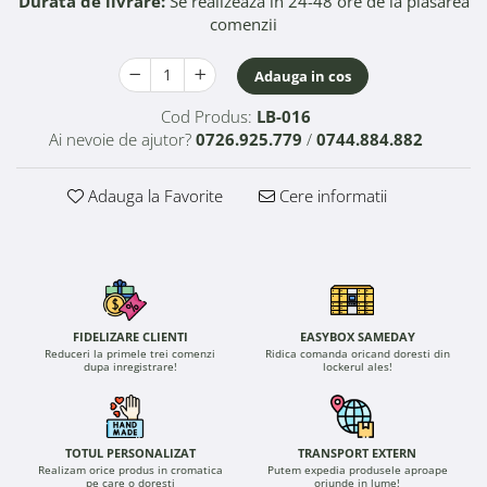
Durata de livrare:
Se realizeaza in 24-48 ore de la plasarea
comenzii
Adauga in cos
Cod Produs:
LB-016
Ai nevoie de ajutor?
0726.925.779
/
0744.884.882
Adauga la Favorite
Cere informatii
FIDELIZARE CLIENTI
EASYBOX SAMEDAY
Reduceri la primele trei comenzi
Ridica comanda oricand doresti din
dupa inregistrare!
lockerul ales!
TOTUL PERSONALIZAT
TRANSPORT EXTERN
Realizam orice produs in cromatica
Putem expedia produsele aproape
pe care o doresti
oriunde in lume!