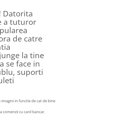
!
Datorita
 a tuturor
ipularea
ora de catre
ntia
junge la tine
a se face in
ublu, suporti
uleti
 imagini in functie de cat de bine
ta comenzii cu card bancar.