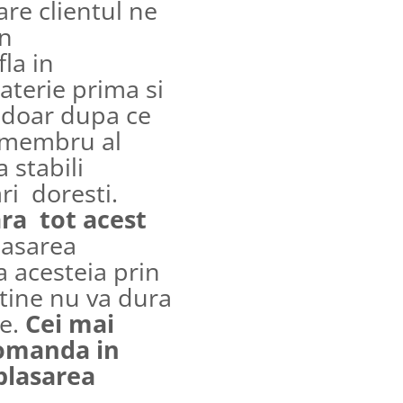
are clientul ne
in
fla in
aterie prima si
e doar dupa ce
n membru al
 stabili
ri doresti.
ara tot acest
lasarea
a acesteia prin
 tine nu va dura
re.
Cei mai
comanda in
plasarea