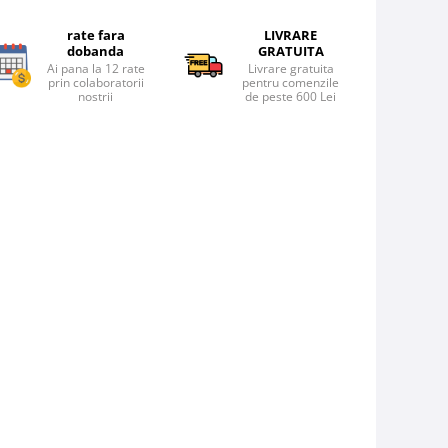
rate fara
LIVRARE
dobanda
GRATUITA
Ai pana la 12 rate
Livrare gratuita
prin colaboratorii
pentru comenzile
nostrii
de peste 600 Lei