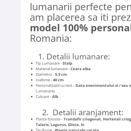
lumanarii perfecte pen
am placerea sa iti prez
model 100% personal
Romania:
1. Detalii lumanare:
Tip Lumanare -
Stalp
Material lumanare -
Ceara alba
Diametru -
5,5 cm
Inaltime -
40
cm
Personalizabil cu text -
Data evenimentului si / sau 
Lumanare)
Culoare -
Alb
2. Detalii aranjament:
Plante folosite -
Trandafir criogenat, Hortensii crio
Talaris, Lagurus, Glixia, In
Tip floare -
Plante naturale uscate