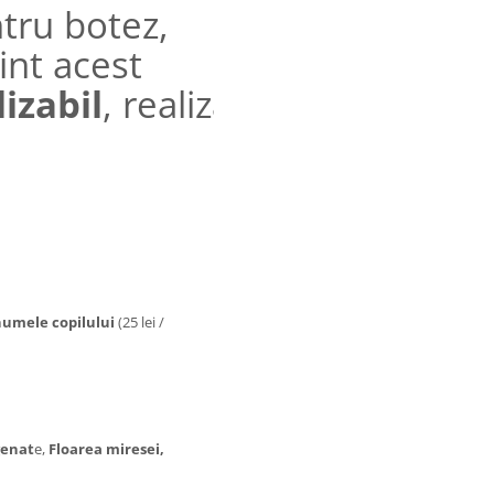
tru botez,
int acest
izabil
, realizat in integralit
numele copilului
(25 lei /
genat
e,
Floarea miresei,