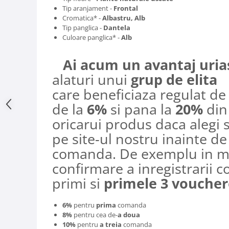
Tip aranjament -
Frontal
Cromatica* -
Albastru, Alb
Tip panglica -
Dantela
Culoare panglica* -
Alb
Ai acum un avantaj uria
alaturi unui
grup de elita
care beneficiaza regulat d
de la
6%
si pana la
20%
din
oricarui produs daca alegi sa
pe site-ul nostru inainte de
comanda. De exemplu in ma
confirmare a inregistrarii c
primi si
primele 3 voucher
6%
pentru
prima
comanda
8%
pentru cea de-
a doua
10%
pentru
a treia
comanda