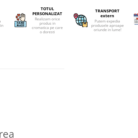
TOTUL
TRANSPORT
PERSONALIZAT
extern
Realizam orice
a
Putem expedia
produs in
din
produsele aproape
cromatica pe care
oriunde in lume!
o doresti
rea