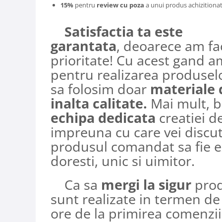
15%
pentru
review cu poza
a unui produs achizitionat
Satisfactia ta este
garantata
, deoarece am fa
prioritate! Cu acest gand a
pentru realizarea produselo
sa folosim doar
materiale 
inalta calitate.
Mai mult, b
echipa dedicata
creatiei d
impreuna cu care vei discut
produsul comandat sa fie e
doresti, unic si uimitor.
Ca sa
mergi la sigur
prod
sunt realizate in termen d
ore de la primirea comenzii