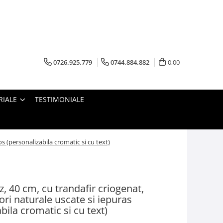
0726.925.779
0744.884.882
0,00
RIALE
TESTIMONIALE
 (personalizabila cromatic si cu text)
 40 cm, cu trandafir criogenat,
lori naturale uscate si iepuras
ila cromatic si cu text)