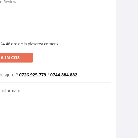
 un Review
 24-48 ore de la plasarea comenzii
A IN COS
de ajutor?
0726.925.779
/
0744.884.882
informatii