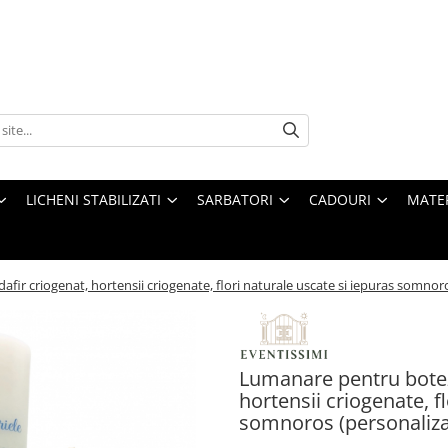
LICHENI STABILIZATI
SARBATORI
CADOURI
MATE
ir criogenat, hortensii criogenate, flori naturale uscate si iepuras somnoros
Lumanare pentru botez,
hortensii criogenate, f
somnoros (personalizab