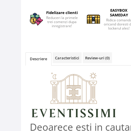
EASYBOX
Fidelizare clienti
SAMEDAY
Reduceri la primele
Ridica comand
trei comenzi dupa
oricand doresti 
inregistrare!
lockerul ales!
Caracteristici
Review-uri
(0)
Descriere
Deoarece esti in cauta