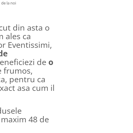
 de la noi
cut din asta o
m ales ca
r Eventissimi,
de
eneficiezi de
o
e frumos,
a, pentru ca
xact asa cum il
usele
e maxim 48 de