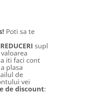
s!
Poti sa te
e
REDUCERI
suplimentare incepand
 valoarea
 iti faci cont
 a plasa
ilul de
ontului vei
e de discount
: