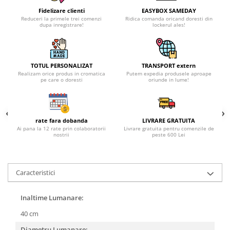
Fidelizare clienti
EASYBOX SAMEDAY
Reduceri la primele trei comenzi
Ridica comanda oricand doresti din
dupa inregistrare!
lockerul ales!
TOTUL PERSONALIZAT
TRANSPORT extern
Realizam orice produs in cromatica
Putem expedia produsele aproape
pe care o doresti
oriunde in lume!
rate fara dobanda
LIVRARE GRATUITA
Ai pana la 12 rate prin colaboratorii
Livrare gratuita pentru comenzile de
nostrii
peste 600 Lei
Caracteristici
Inaltime Lumanare:
40 cm
Diametru Lumanare: