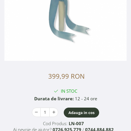
399,99 RON
IN STOC
Durata de livrare:
12 - 24 ore
Adauga in cos
Cod Produs:
LN-007
Ai nevoie de ajutor?
0726.925.779
/
0744.884.882