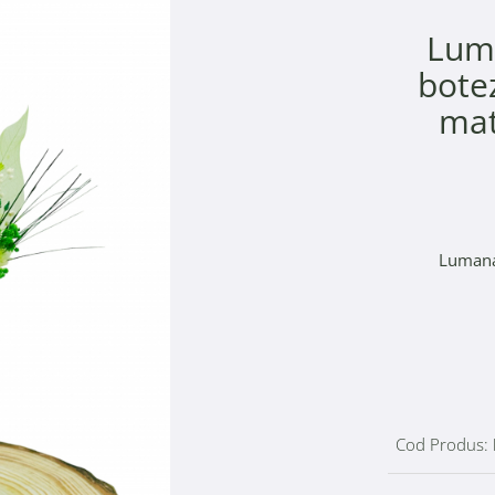
Luma
botez
mat
Lumanar
Cod Produs: