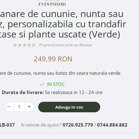
nare de cununie, nunta sau
, personalizabila cu trandafir
ase si plante uscate (Verde)
Fii primul care scrie un Review
249,99 RON
e de cununie, nunta sau botez din ceara naturala verde
IN STOC
Durata de livrare:
Se realizeaza in 12 - 24 ore
Adauga in cos
LB-037
Ai nevoie de ajutor?
0726.925.779
/
0744.884.882