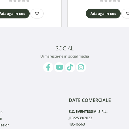
Adauga in cos
Adauga in cos
SOCIAL
Urmareste-ne in social media
DATE COMERCIALE
ta
S.C. EVENTISSIMI S.R.L.
J13/2539/2023
ur
48546563
selor