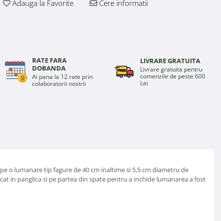
Adauga la Favorite
Cere informatii
RATE FARA
LIVRARE GRATUITA
DOBANDA
Livrare gratuita pentru
comenzile de peste 600
Ai pana la 12 rate prin
Lei
colaboratorii nostrii
pe o lumanare tip fagure de 40 cm inaltime si 5,5 cm diametru de
acat in panglica si pe partea din spate pentru a inchide lumanarea a fost