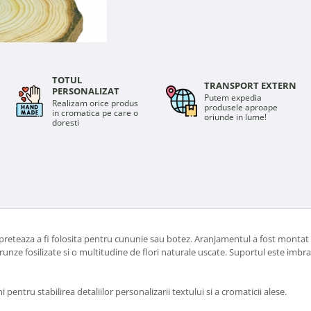
TOTUL
TRANSPORT EXTERN
PERSONALIZAT
Putem expedia
Realizam orice produs
produsele aproape
in cromatica pe care o
oriunde in lume!
doresti
eteaza a fi folosita pentru cununie sau botez. Aranjamentul a fost montat 
unze fosilizate si o multitudine de flori naturale uscate. Suportul este imbr
entru stabilirea detaliilor personalizarii textului si a cromaticii alese.