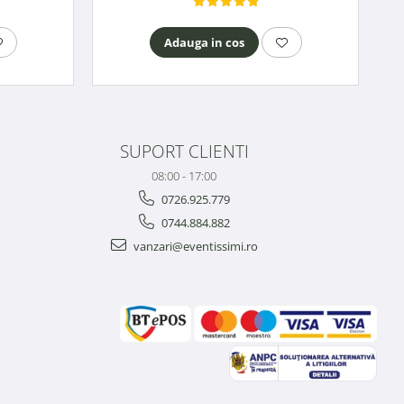
Adauga in cos
SUPORT CLIENTI
08:00 - 17:00
0726.925.779
0744.884.882
vanzari@eventissimi.ro