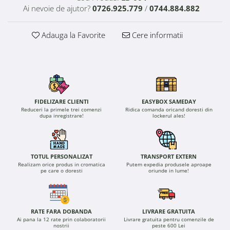
Ai nevoie de ajutor?
0726.925.779
/
0744.884.882
Adauga la Favorite
Cere informatii
FIDELIZARE CLIENTI
EASYBOX SAMEDAY
Reduceri la primele trei comenzi
Ridica comanda oricand doresti din
dupa inregistrare!
lockerul ales!
TOTUL PERSONALIZAT
TRANSPORT EXTERN
Realizam orice produs in cromatica
Putem expedia produsele aproape
pe care o doresti
oriunde in lume!
RATE FARA DOBANDA
LIVRARE GRATUITA
Ai pana la 12 rate prin colaboratorii
Livrare gratuita pentru comenzile de
nostrii
peste 600 Lei