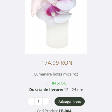
174,99 RON
Lumanare botez mica roz
IN STOC
Durata de livrare:
12 - 24 ore
Adauga in cos
Cod Produs:
LB-004