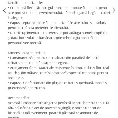
Detalii personalizabile:
• Cromatică flexibilă: Întregul aranjament poate fi adaptat pentru
a se potrivi cu tema evenimentului, oferind o gamă largă de culori
la alegere.
• Papusa iepuraș: Poate fi personalizată în alte culori sau stiluri,
pentru a reflecta preferințele clientului.
• Detalii suplimentare: La cerere, se pot adăuga numele copilului
și data botezului pe lumânare, prin tehnologia noastră de
personalizare precisă.
Dimensiuni și materiale:
• Lumânare: Înălțime 30 cm, realizată din parafină de înaltă
calitate, albă, cu un finisaj mat elegant.
• Aranjament floral: Materiale rezistente în timp, inclusiv flori real
touch și din mătase, care își păstrează aspectul impecabil pentru
ani de zile.
• Papusa: Confectionată din pluș de calitate superioară, moale și
prietenoasă pentru copii.
Recomandări:
Această lumânare este alegerea perfectă pentru botezul copilului
tău, aducând un aer de poveste și gingășie oricărui decor de
biserică. După eveniment, poate fi păstrată ca amintire de
neuitat.