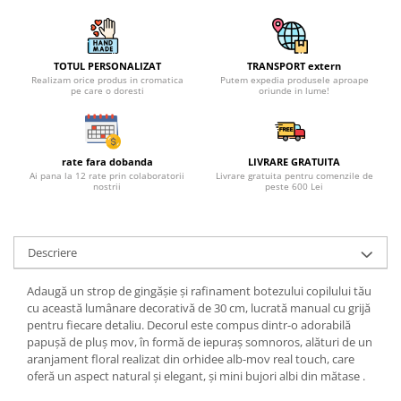
TOTUL PERSONALIZAT
TRANSPORT extern
Realizam orice produs in cromatica
Putem expedia produsele aproape
pe care o doresti
oriunde in lume!
rate fara dobanda
LIVRARE GRATUITA
Ai pana la 12 rate prin colaboratorii
Livrare gratuita pentru comenzile de
nostrii
peste 600 Lei
Descriere
Adaugă un strop de gingășie și rafinament botezului copilului tău
cu această lumânare decorativă de 30 cm, lucrată manual cu grijă
pentru fiecare detaliu. Decorul este compus dintr-o adorabilă
papușă de pluș mov, în formă de iepuraș somnoros, alături de un
aranjament floral realizat din orhidee alb-mov real touch, care
oferă un aspect natural și elegant, și mini bujori albi din mătase .