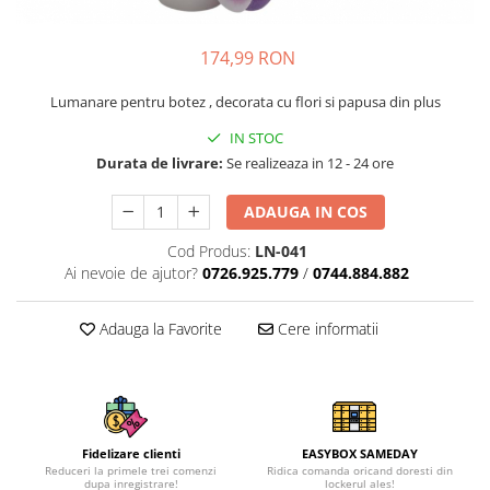
174,99 RON
Lumanare pentru botez , decorata cu flori si papusa din plus
IN STOC
Durata de livrare:
Se realizeaza in 12 - 24 ore
ADAUGA IN COS
Cod Produs:
LN-041
Ai nevoie de ajutor?
0726.925.779
/
0744.884.882
Adauga la Favorite
Cere informatii
Fidelizare clienti
EASYBOX SAMEDAY
Reduceri la primele trei comenzi
Ridica comanda oricand doresti din
dupa inregistrare!
lockerul ales!