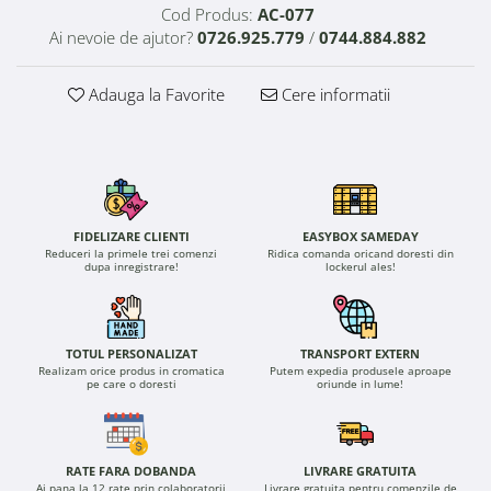
Cod Produs:
AC-077
Ai nevoie de ajutor?
0726.925.779
/
0744.884.882
Adauga la Favorite
Cere informatii
FIDELIZARE CLIENTI
EASYBOX SAMEDAY
Reduceri la primele trei comenzi
Ridica comanda oricand doresti din
dupa inregistrare!
lockerul ales!
TOTUL PERSONALIZAT
TRANSPORT EXTERN
Realizam orice produs in cromatica
Putem expedia produsele aproape
pe care o doresti
oriunde in lume!
RATE FARA DOBANDA
LIVRARE GRATUITA
Ai pana la 12 rate prin colaboratorii
Livrare gratuita pentru comenzile de