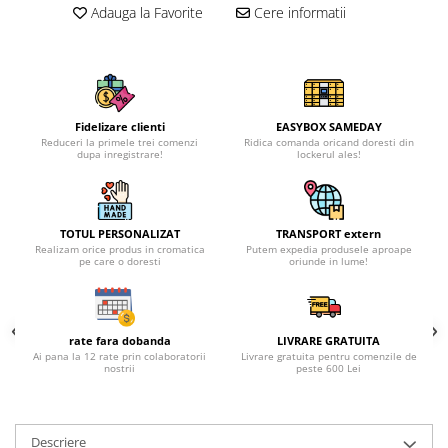
Adauga la Favorite
Cere informatii
Fidelizare clienti
EASYBOX SAMEDAY
Reduceri la primele trei comenzi
Ridica comanda oricand doresti din
dupa inregistrare!
lockerul ales!
TOTUL PERSONALIZAT
TRANSPORT extern
Realizam orice produs in cromatica
Putem expedia produsele aproape
pe care o doresti
oriunde in lume!
rate fara dobanda
LIVRARE GRATUITA
Ai pana la 12 rate prin colaboratorii
Livrare gratuita pentru comenzile de
nostrii
peste 600 Lei
Descriere