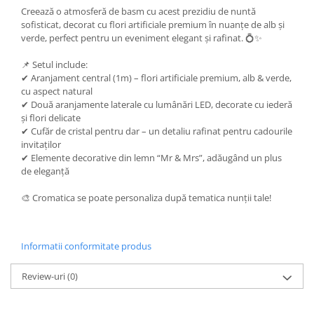
Creează o atmosferă de basm cu acest prezidiu de nuntă
sofisticat, decorat cu flori artificiale premium în nuanțe de alb și
verde, perfect pentru un eveniment elegant și rafinat. 💍✨
📌 Setul include:
✔ Aranjament central (1m) – flori artificiale premium, alb & verde,
cu aspect natural
✔ Două aranjamente laterale cu lumânări LED, decorate cu iederă
și flori delicate
✔ Cufăr de cristal pentru dar – un detaliu rafinat pentru cadourile
invitaților
✔ Elemente decorative din lemn “Mr & Mrs”, adăugând un plus
de eleganță
🎨 Cromatica se poate personaliza după tematica nunții tale!
Informatii conformitate produs
Review-uri
(0)