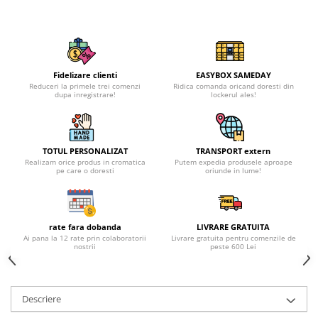
Fidelizare clienti
EASYBOX SAMEDAY
Reduceri la primele trei comenzi
Ridica comanda oricand doresti din
dupa inregistrare!
lockerul ales!
TOTUL PERSONALIZAT
TRANSPORT extern
Realizam orice produs in cromatica
Putem expedia produsele aproape
pe care o doresti
oriunde in lume!
rate fara dobanda
LIVRARE GRATUITA
Ai pana la 12 rate prin colaboratorii
Livrare gratuita pentru comenzile de
nostrii
peste 600 Lei
Descriere