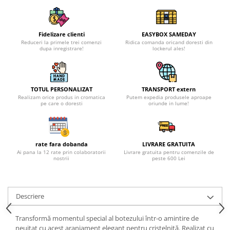
Fidelizare clienti
EASYBOX SAMEDAY
Reduceri la primele trei comenzi
Ridica comanda oricand doresti din
dupa inregistrare!
lockerul ales!
TOTUL PERSONALIZAT
TRANSPORT extern
Realizam orice produs in cromatica
Putem expedia produsele aproape
pe care o doresti
oriunde in lume!
rate fara dobanda
LIVRARE GRATUITA
Ai pana la 12 rate prin colaboratorii
Livrare gratuita pentru comenzile de
nostrii
peste 600 Lei
Descriere
Transformă momentul special al botezului într-o amintire de
neuitat cu acest aranjament elegant pentru cristelniță. Realizat cu