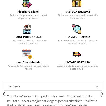
Fidelizare clienti
EASYBOX SAMEDAY
Reduceri la primele trei comenzi
Ridica comanda oricand doresti din
dupa inregistrare!
lockerul ales!
TOTUL PERSONALIZAT
TRANSPORT extern
Realizam orice produs in cromatica
Putem expedia produsele aproape
pe care o doresti
oriunde in lume!
rate fara dobanda
LIVRARE GRATUITA
Ai pana la 12 rate prin colaboratorii
Livrare gratuita pentru comenzile de
nostrii
peste 600 Lei
Descriere
Transformă momentul special al botezului într-o amintire de
neuitat cu acest aranjament elegant pentru cristelniță. Realizat cu
flori artificiale premium, aranjamentul adaugă un plus de