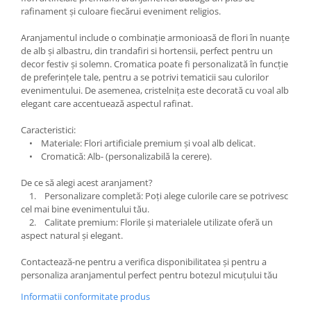
rafinament și culoare fiecărui eveniment religios.
Aranjamentul include o combinație armonioasă de flori în nuanțe
de alb și albastru, din trandafiri si hortensii, perfect pentru un
decor festiv și solemn. Cromatica poate fi personalizată în funcție
de preferințele tale, pentru a se potrivi tematicii sau culorilor
evenimentului. De asemenea, cristelnița este decorată cu voal alb
elegant care accentuează aspectul rafinat.
Caracteristici:
• Materiale: Flori artificiale premium și voal alb delicat.
• Cromatică: Alb- (personalizabilă la cerere).
De ce să alegi acest aranjament?
1. Personalizare completă: Poți alege culorile care se potrivesc
cel mai bine evenimentului tău.
2. Calitate premium: Florile și materialele utilizate oferă un
aspect natural și elegant.
Contactează-ne pentru a verifica disponibilitatea și pentru a
personaliza aranjamentul perfect pentru botezul micuțului tău
Informatii conformitate produs