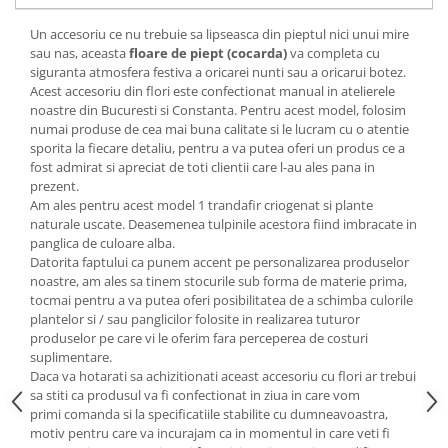
Un accesoriu ce nu trebuie sa lipseasca din pieptul nici unui mire
sau nas, aceasta
floare de piept (cocarda)
va completa cu
siguranta atmosfera festiva a oricarei nunti sau a oricarui botez.
Acest accesoriu din flori este confectionat manual in atelierele
noastre din Bucuresti si Constanta. Pentru acest model, folosim
numai produse de cea mai buna calitate si le lucram cu o atentie
sporita la fiecare detaliu, pentru a va putea oferi un produs ce a
fost admirat si apreciat de toti clientii care l-au ales pana in
prezent.
Am ales pentru acest model 1 trandafir criogenat si plante
naturale uscate. Deasemenea tulpinile acestora fiind imbracate in
panglica de culoare alba.
Datorita faptului ca punem accent pe personalizarea produselor
noastre, am ales sa tinem stocurile sub forma de materie prima,
tocmai pentru a va putea oferi posibilitatea de a schimba culorile
plantelor si / sau panglicilor folosite in realizarea tuturor
produselor pe care vi le oferim fara perceperea de costuri
suplimentare.
Daca va hotarati sa achizitionati aceast accesoriu cu flori ar trebui
sa stiti ca produsul va fi confectionat in ziua in care vom
primi comanda si la specificatiile stabilite cu dumneavoastra,
motiv pentru care va incurajam ca in momentul in care veti fi