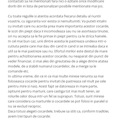
contactati sa ne mentionati fara nici o ezitare orice modificare
doriti din in lista de personalizari posibile mentionate mai jos.
Cu toate regulile si atentia acordata fiecarui detaliu al nuntii
voastre, cu siguranta vor exista si nemultumiti. Va puteti intalni
cu invitati care nu acorda prea mare importanta acestor cocarde,
le scot din piept daca ii incomodeaza sau nu se asorteaza tinutei,
ori nu accepta sa le fie prinse in piept pentru ca le strica hainele.
In cel mai bun caz, unii dintre acestia le pastreaza undeva intr-o
cutiuta peste care mai dau din cand in cand si se intreaba daca e
util sa le mai pastreze sau nu. Efortul mirilor este destul de mare
pentru achizitionarea acestor cocarde, nu neaparat din punct de
veder financiar, ci mai ales din greutatea de a alege dintre atatea
modele, de a stabili numarul cocardelor, de a merge sa le
comande etc.
In ultima vreme, din ce in ce mai multe mirese renunta sa mai
foloseasca cocarde pentru invitati (le pastreaza cel mult pe cele
pentru mire si nas). Acest fapt se datoreaza in mare parte,
optiunii pentru marturii, care castiga tot mai mult teren, iar
rolurile celor doua intr-un fel se suprapun. Totusi, sunt mirese
care considera ca marturiile si cocardele se pot folosi in paralel si
nu se exclud reciproc.
Daca totusi alegeti cocardele, trebuie sa stiti ca, conform traditiei,
avem trei tipuri de cocarde: