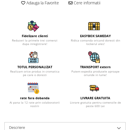
Adauga la Favorite
Cere informatii
Fidelizare clienti
EASYBOX SAMEDAY
Reduceri la primele trei comenzi
Ridica comanda oricand doresti din
dupa inregistrare!
lockerul ales!
TOTUL PERSONALIZAT
TRANSPORT extern
Realizam orice produs in cromatica
Putem expedia produsele aproape
pe care o doresti
oriunde in lume!
rate fara dobanda
LIVRARE GRATUITA
Ai pana la 12 rate prin colaboratorii
Livrare gratuita pentru comenzile de
nostrii
peste 600 Lei
Descriere