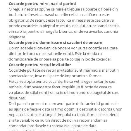
Cocarde pentru mire, nasi si parinti
O regula nescrisa spune ca mirele trebuie sa poarte o floare din
buchetul miresei, iar nasul una din cel al nasei. Dar nu este
obligatoriu! De retinut este faptul ca mireasa este cea care va
prinde cocardele in pieptul mirelui si nasului, atunci cand acestia
vin sa o ia, pentru a merge la biserica, unde va avea loc cununia
religioasa.
Cocarde pentru domnisoare si cavaleri de onoare
Domnisoarele si cavalerii de onoare vor purta cocarde realizate
din flori in ton cu decoratiunile nuntii. Este la moda ca
domnisoarele de onoare sa poarte corsaj in loc de cocarda!
Cocarde pentru restul invitatilor
Cocardele purtate de restul invitatilor sunt mai mici si mai putin
spectaculoase, insa nu lipsite de importanta si farmec.
Fie ca veti opta pentru cocarde, fie ca veti alege marturiile sau
ambele, dumneavoastra faceti regulile. In functie de ceea ce
va place, de stilul nuntii si, nu in ultimul rand, de bugetul de care
dispuneti.
Desi pana in prezent nu am avut parte de intarzieri si produsele
au ajuns de fiecare data in timp optim la destinatie, datorita unor
neplaceri avute de-a lungul timpului cu toate firmele de curierat
si alte variabile ce nu tin direct de noi, va recomandam sa
comandati produsele cu cateva zile inainte de data