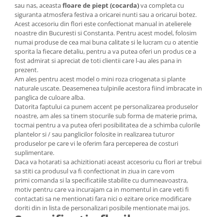
sau nas, aceasta
floare de piept (cocarda)
va completa cu
siguranta atmosfera festiva a oricarei nunti sau a oricarui botez.
Acest accesoriu din flori este confectionat manual in atelierele
noastre din Bucuresti si Constanta. Pentru acest model, folosim
numai produse de cea mai buna calitate si le lucram cu o atentie
sporita la fiecare detaliu, pentru a va putea oferi un produs ce a
fost admirat si apreciat de toti clientii care l-au ales pana in
prezent.
Am ales pentru acest model o mini roza criogenata si plante
naturale uscate. Deasemenea tulpinile acestora fiind imbracate in
panglica de culoare alba.
Datorita faptului ca punem accent pe personalizarea produselor
noastre, am ales sa tinem stocurile sub forma de materie prima,
tocmai pentru a va putea oferi posibilitatea de a schimba culorile
plantelor si / sau panglicilor folosite in realizarea tuturor
produselor pe care vi le oferim fara perceperea de costuri
suplimentare.
Daca va hotarati sa achizitionati aceast accesoriu cu flori ar trebui
sa stiti ca produsul va fi confectionat in ziua in care vom
primi comanda si la specificatiile stabilite cu dumneavoastra,
motiv pentru care va incurajam ca in momentul in care veti fi
contactati sa ne mentionati fara nici o ezitare orice modificare
doriti din in lista de personalizari posibile mentionate mai jos.