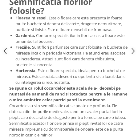
Semnificatia florilor
folosite?
Floarea miresei.
Este o floare care este prezenta in foarte
multe buchete si denota delicatete, dragoste nemuritoare,
puritate si liniste. Este o floare deosebit de frumoasa.
Gardenia.
Conform specialistilor in flori, aceasta floare este
un simbol al bucuriei.
Freziile.
Sunt flori parfumate care sunt folosite in buchete de
mireasa inca din perioada victoriana. Pe atunci erau asociate
cu increderea. Astazi, sunt flori care denota chibzuinta,
prietenie si inocenta.
Hortensia.
Este o floare speciala, ideala pentru buchetul de
mireasa. Este asociata adeseori cu opulenta si cu luxul, dar si
cu intelegerea si recunostinta.
Se spune ca rolul cocardelor este acela de a-i deosebi pe
nuntasi de oamenii de rand si totodata pentru a le ramane
o mica amintire celor participanti la eveniment.
Cocardele au si o semnificatie cat se poate de profunda. Ele
dateaza din timpurile medievale, cand un cavaler purta flori in
piept, ca o declaratie de dragoste pentru femeia pe care o iubea.
Semnificatia acestor floricele prinse in piept invitatilor de catre
mireasa impreuna cu domnisoarele de onoare, este de a purta
noroc in casnicie mirilor.