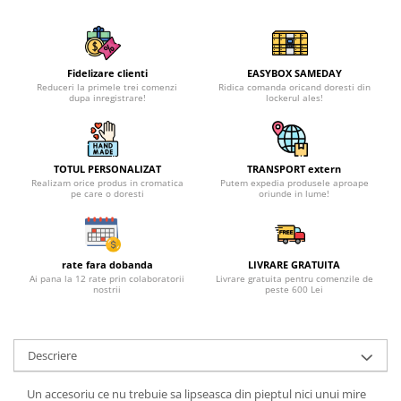
Fidelizare clienti
EASYBOX SAMEDAY
Reduceri la primele trei comenzi
Ridica comanda oricand doresti din
dupa inregistrare!
lockerul ales!
TOTUL PERSONALIZAT
TRANSPORT extern
Realizam orice produs in cromatica
Putem expedia produsele aproape
pe care o doresti
oriunde in lume!
rate fara dobanda
LIVRARE GRATUITA
Ai pana la 12 rate prin colaboratorii
Livrare gratuita pentru comenzile de
nostrii
peste 600 Lei
Descriere
Un accesoriu ce nu trebuie sa lipseasca din pieptul nici unui mire