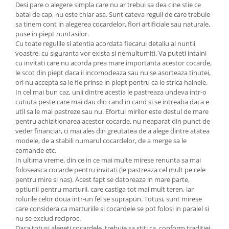
Desi pare o alegere simpla care nu ar trebui sa dea cine stie ce
batai de cap, nu este chiar asa. Sunt cateva reguli de care trebuie
sa tinem cont in alegerea cocardelor, flori artificiale sau naturale,
puse in piept nuntasilor.
Cu toate regulile si atentia acordata fiecarui detaliu al nuntii
voastre, cu siguranta vor exista si nemultumiti. Va puteti intalni
cu invitati care nu acorda prea mare importanta acestor cocarde,
le scot din piept daca ii incomodeaza sau nu se asorteaza tinutei,
ori nu accepta sa le fie prinse in piept pentru ca le strica hainele.
In cel mai bun caz, unii dintre acestia le pastreaza undeva intr-o
cutiuta peste care mai dau din cand in cand si se intreaba daca e
util sa le mai pastreze sau nu. Efortul mirilor este destul de mare
pentru achizitionarea acestor cocarde, nu neaparat din punct de
veder financiar, ci mai ales din greutatea de a alege dintre atatea
modele, de a stabili numarul cocardelor, de a merge sa le
comande etc.
In ultima vreme, din ce in ce mai multe mirese renunta sa mai
foloseasca cocarde pentru invitati (le pastreaza cel mult pe cele
pentru mire si nas). Acest fapt se datoreaza in mare parte,
optiunii pentru marturii, care castiga tot mai mult teren, iar
rolurile celor doua intr-un fel se suprapun. Totusi, sunt mirese
care considera ca marturiile si cocardele se pot folosi in paralel si
nu se exclud reciproc.
Daca totusi alegeti cocardele, trebuie sa stiti ca, conform traditiei,