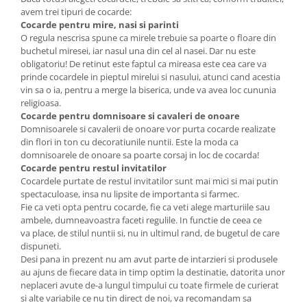
avem trei tipuri de cocarde:
Cocarde pentru mire, nasi si parinti
O regula nescrisa spune ca mirele trebuie sa poarte o floare din
buchetul miresei, iar nasul una din cel al nasei. Dar nu este
obligatoriu! De retinut este faptul ca mireasa este cea care va
prinde cocardele in pieptul mirelui si nasului, atunci cand acestia
vin sa o ia, pentru a merge la biserica, unde va avea loc cununia
religioasa.
Cocarde pentru domnisoare si cavaleri de onoare
Domnisoarele si cavalerii de onoare vor purta cocarde realizate
din flori in ton cu decoratiunile nuntii. Este la moda ca
domnisoarele de onoare sa poarte corsaj in loc de cocarda!
Cocarde pentru restul invitatilor
Cocardele purtate de restul invitatilor sunt mai mici si mai putin
spectaculoase, insa nu lipsite de importanta si farmec.
Fie ca veti opta pentru cocarde, fie ca veti alege marturiile sau
ambele, dumneavoastra faceti regulile. In functie de ceea ce
va place, de stilul nuntii si, nu in ultimul rand, de bugetul de care
dispuneti.
Desi pana in prezent nu am avut parte de intarzieri si produsele
au ajuns de fiecare data in timp optim la destinatie, datorita unor
neplaceri avute de-a lungul timpului cu toate firmele de curierat
si alte variabile ce nu tin direct de noi, va recomandam sa