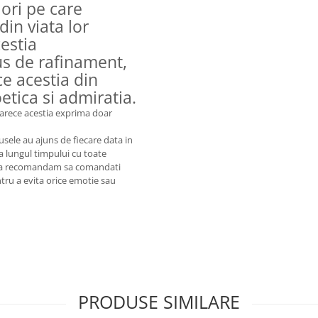
lori pe care
din viata lor
cestia
us de rafinament,
ce acestia din
tica si admiratia.
eoarece acestia exprima doar
usele au ajuns de fiecare data in
a lungul timpului cu toate
oi, va recomandam sa comandati
tru a evita orice emotie sau
PRODUSE SIMILARE