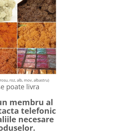
(rosu, roz, alb, mov, albastru)
e poate livra
 un membru al
tacta telefonic
aliile necesare
roduselor.