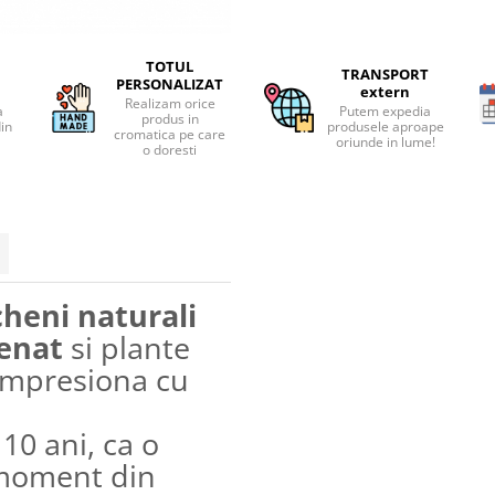
TOTUL
TRANSPORT
PERSONALIZAT
extern
Realizam orice
a
Putem expedia
produs in
din
produsele aproape
cromatica pe care
oriunde in lume!
o doresti
cheni naturali
genat
si plante
 impresiona cu
10 ani, ca o
 moment din