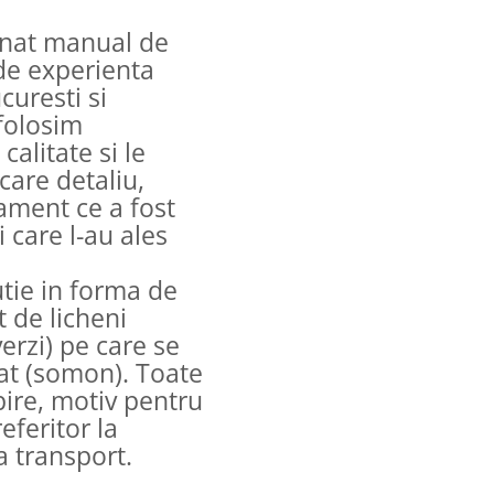
onat manual de
 de experienta
curesti si
folosim
alitate si le
care detaliu,
ament ce a fost
i care l-au ales
tie in forma de
t de licheni
verzi) pe care se
nat (somon). Toate
pire, motiv pentru
referitor la
a transport.