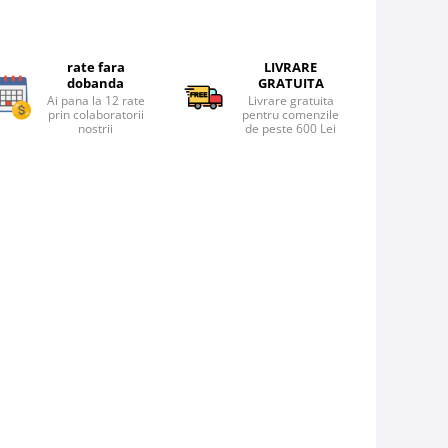
rate fara
LIVRARE
dobanda
GRATUITA
Ai pana la 12 rate
Livrare gratuita
prin colaboratorii
pentru comenzile
nostrii
de peste 600 Lei