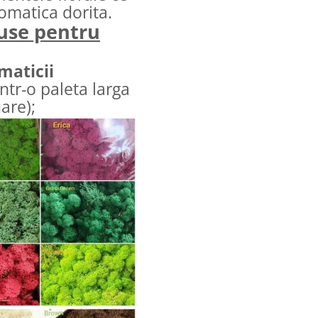
romatica dorita.
luse pentru
maticii
intr-o paleta larga
are);