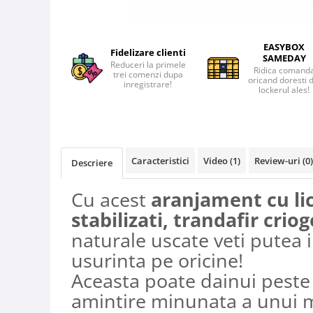
EASYBOX
Fidelizare clienti
SAMEDAY
Reduceri la primele
Ridica comand
trei comenzi dupa
oricand doresti 
inregistrare!
lockerul ales!
Caracteristici
Video
(1)
Review-uri
(0)
Descriere
Cu acest
aranjament cu li
stabilizati, trandafir crio
naturale uscate veti putea
usurinta pe oricine!
Aceasta poate dainui peste 
amintire minunata a unui