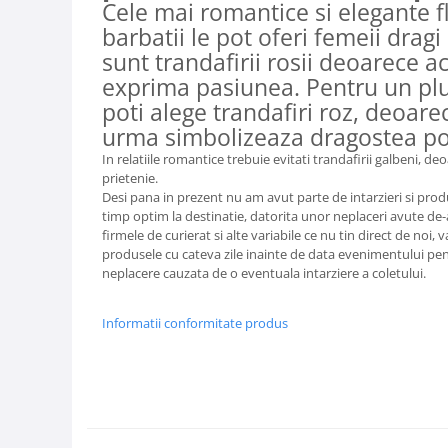
Cele mai romantice si elegante f
barbatii le pot oferi femeii dragi 
sunt trandafirii rosii deoarece a
exprima pasiunea. Pentru un pl
poti alege trandafiri roz, deoare
urma simbolizeaza dragostea poe
In relatiile romantice trebuie evitati trandafirii galbeni, d
prietenie.
Desi pana in prezent nu am avut parte de intarzieri si prod
timp optim la destinatie, datorita unor neplaceri avute de-
firmele de curierat si alte variabile ce nu tin direct de n
produsele cu cateva zile inainte de data evenimentului pen
neplacere cauzata de o eventuala intarziere a coletului.
Informatii conformitate produs