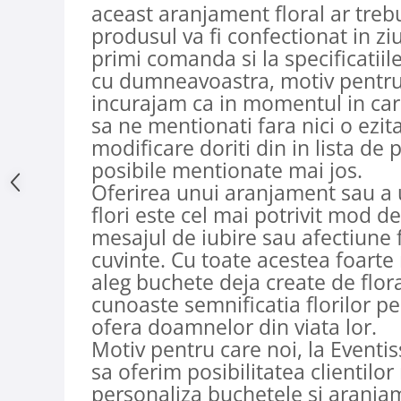
aceast aranjament floral ar trebui
produsul va fi confectionat in zi
primi comanda si la specificatiile
cu dumneavoastra, motiv pentru
incurajam ca in momentul in care 
sa ne mentionati fara nici o ezit
modificare doriti din in lista de 
posibile mentionate mai jos.
Oferirea unui aranjament sau a
flori este cel mai potrivit mod d
mesajul de iubire sau afectiune f
cuvinte. Cu toate acestea foart
aleg buchete deja create de flora
cunoaste semnificatia florilor pe
ofera doamnelor din viata lor.
Motiv pentru care noi, la Eventi
sa oferim posibilitatea clientilor 
personaliza buchetele si aranjam