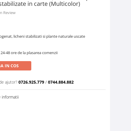
tabilizate in carte (Multicolor)
 un Review
genat, licheni stabilizati si plante naturale uscate
 24-48 ore de la plasarea comenzii
A IN COS
de ajutor?
0726.925.779
/
0744.884.882
informatii