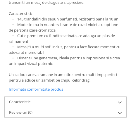
transmiti un mesaj de dragoste si apreciere.
Caracteristici:
• 145 trandafiri din sapun parfumati, rezistenti pana la 10 ani
• Model inima in nuante vibrante de roz si violet, cu optiune
de personalizare cromatica
• Cutie premium cu fundita satinata, ce adauga un plus de
rafinament
• Mesaj “La multi ani” inclus, pentru a face fiecare moment cu
adevarat memorabil
• Dimensiune generoasa, ideala pentru a impresiona si a crea
un impact vizual puternic
Un cadou care va ramane in amintire pentru mult timp, perfect
pentru a aduce un zambet pe chipul celor dragi.
Informatii conformitate produs
Caracteristici
Review-uri
(0)