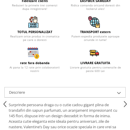
Fidelizare clienti
EASYBOX SAMEDAY
Reduceri la primele trei comenzi
Ridica comanda oricand doresti din
dupa inregistrare!
lockerul ales!
TOTUL PERSONALIZAT
TRANSPORT extern
Realizam orice produs in cromatica
Putem expedia produsele aproape
pe care o doresti
oriunde in lume!
rate fara dobanda
LIVRARE GRATUITA
Ai pana la 12 rate prin colaboratorii
Livrare gratuita pentru comenzile de
nostrii
peste 600 Lei
Descriere
Surprinde persoana draga cu o cutie cadou gigant plina de
trandafiri din sapun parfumati, un aranjament impresionant cu
145 flori, dispuse intr-un design deosebit in forma de inima.
Aceasta cutie eleganta este ideala pentru aniversari, zile de
nastere, Valentine’s Day sau orice ocazie speciala in care vrei sa