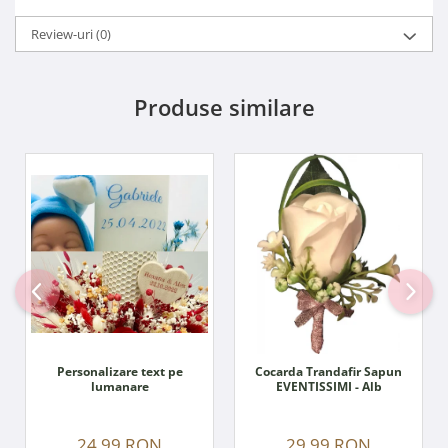
Review-uri
(0)
Produse similare
Personalizare text pe
Cocarda Trandafir Sapun
lumanare
EVENTISSIMI - Alb
24,99 RON
29,99 RON