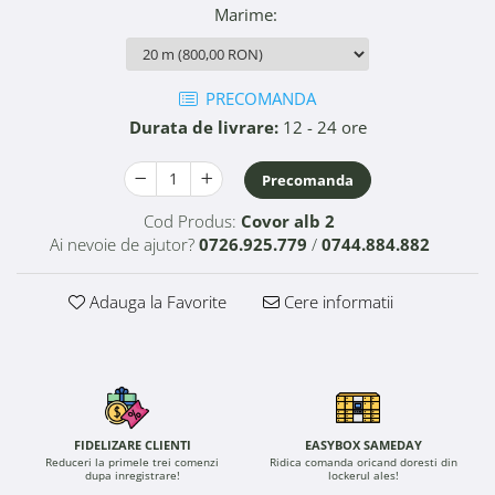
Marime
:
PRECOMANDA
Durata de livrare:
12 - 24 ore
Precomanda
Cod Produs:
Covor alb 2
Ai nevoie de ajutor?
0726.925.779
/
0744.884.882
Adauga la Favorite
Cere informatii
FIDELIZARE CLIENTI
EASYBOX SAMEDAY
Reduceri la primele trei comenzi
Ridica comanda oricand doresti din
dupa inregistrare!
lockerul ales!