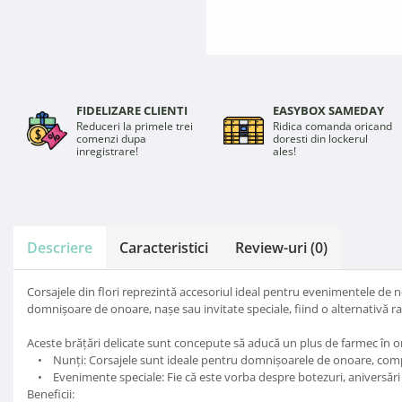
FIDELIZARE CLIENTI
EASYBOX SAMEDAY
Reduceri la primele trei
Ridica comanda oricand
comenzi dupa
doresti din lockerul
inregistrare!
ales!
Descriere
Caracteristici
Review-uri
(0)
Corsajele din flori reprezintă accesoriul ideal pentru evenimentele de 
domnișoare de onoare, nașe sau invitate speciale, fiind o alternativă raf
Aceste brățări delicate sunt concepute să aducă un plus de farmec în o
• Nunți: Corsajele sunt ideale pentru domnișoarele de onoare, comple
• Evenimente speciale: Fie că este vorba despre botezuri, aniversări sa
Beneficii: