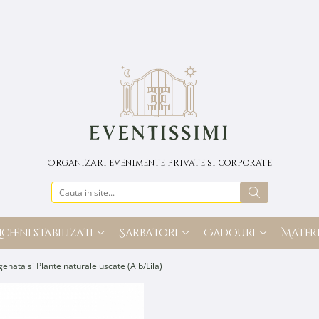
Organizari evenimente private si corporate
icheni stabilizati
Sarbatori
Cadouri
Materi
genata si Plante naturale uscate (Alb/Lila)