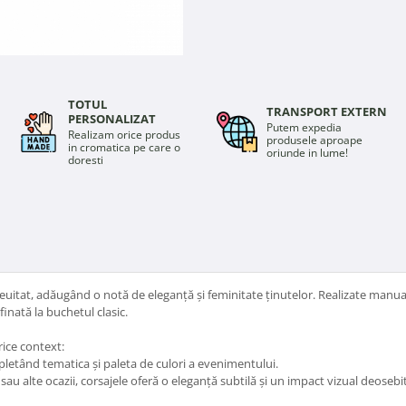
TOTUL
TRANSPORT EXTERN
PERSONALIZAT
Putem expedia
Realizam orice produs
produsele aproape
in cromatica pe care o
oriunde in lume!
doresti
neuitat, adăugând o notă de eleganță și feminitate ținutelor. Realizate manua
inată la buchetul clasic.
rice context:
tând tematica și paleta de culori a evenimentului.
u alte ocazii, corsajele oferă o eleganță subtilă și un impact vizual deosebit