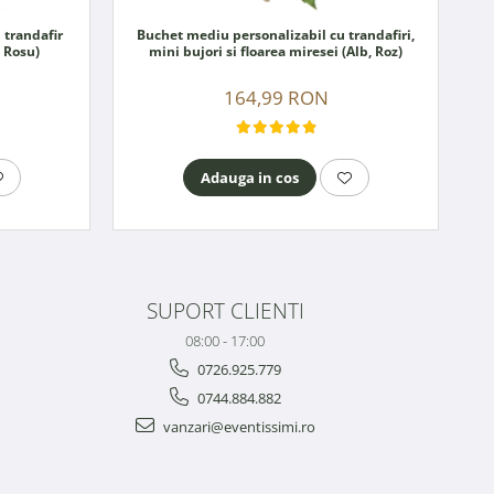
 trandafir
Buchet mediu personalizabil cu trandafiri,
, Rosu)
mini bujori si floarea miresei (Alb, Roz)
164,99 RON
Adauga in cos
SUPORT CLIENTI
08:00 - 17:00
0726.925.779
0744.884.882
vanzari@eventissimi.ro