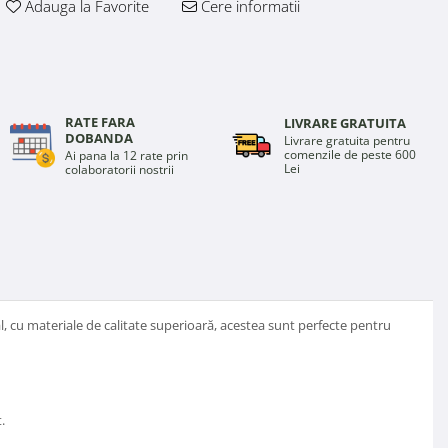
Adauga la Favorite
Cere informatii
Distribuie
pe
Facebook
RATE FARA
LIVRARE GRATUITA
DOBANDA
Livrare gratuita pentru
comenzile de peste 600
Ai pana la 12 rate prin
Lei
colaboratorii nostrii
l, cu materiale de calitate superioară, acestea sunt perfecte pentru
.