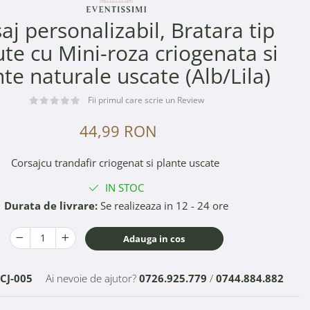
aj personalizabil, Bratara tip
ute cu Mini-roza criogenata si
te naturale uscate (Alb/Lila)
Fii primul care scrie un Review
44,99 RON
Corsajcu trandafir criogenat si plante uscate
IN STOC
Durata de livrare:
Se realizeaza in 12 - 24 ore
Adauga in cos
CJ-005
Ai nevoie de ajutor?
0726.925.779
/
0744.884.882