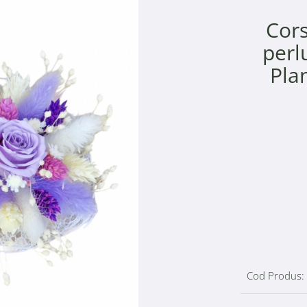
Cors
perl
Plan
Cod Produs: