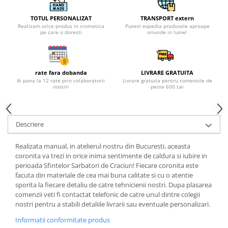
TOTUL PERSONALIZAT
TRANSPORT extern
Realizam orice produs in cromatica
Putem expedia produsele aproape
pe care o doresti
oriunde in lume!
rate fara dobanda
LIVRARE GRATUITA
Ai pana la 12 rate prin colaboratorii
Livrare gratuita pentru comenzile de
nostrii
peste 600 Lei
Descriere
Realizata manual, in atelierul nostru din Bucuresti, aceasta
coronita va trezi in orice inima sentimente de caldura si iubire in
perioada Sfintelor Sarbatori de Craciun! Fiecare coronita este
facuta din materiale de cea mai buna calitate si cu o atentie
sporita la fiecare detaliu de catre tehnicienii nostri. Dupa plasarea
comenzii veti fi contactat telefonic de catre unul dintre colegii
nostri pentru a stabili detaliile livrarii sau eventuale personalizari.
Informatii conformitate produs