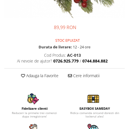
89,99 RON
STOC EPUIZAT
Durata de livrare:
12 - 24 ore
Cod Produs:
AC-013
Ai nevoie de ajutor?
0726.925.779
/
0744.884.882
Adauga la Favorite
Cere informatii
Fidelizare clienti
EASYBOX SAMEDAY
Reduceri la primele trei comenzi
Ridica comanda oricand doresti din
dupa inregistrare!
lockerul ales!