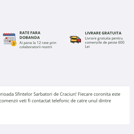
RATE FARA
LIVRARE GRATUITA
DOBANDA
Livrare gratuita pentru
comenzile de peste 600
Ai pana la 12 rate prin
Lei
colaboratorii nostrii
erioada Sfintelor Sarbatori de Craciun! Fiecare coronita este
comenzii veti fi contactat telefonic de catre unul dintre