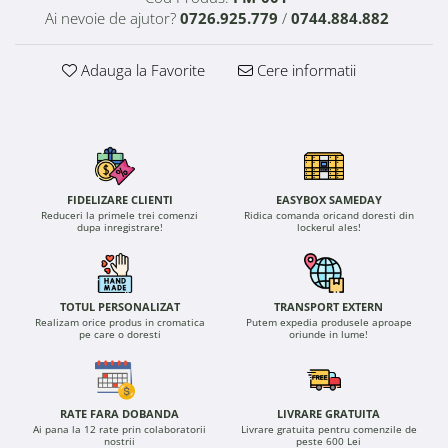
Ai nevoie de ajutor?
0726.925.779
/
0744.884.882
Adauga la Favorite
Cere informatii
FIDELIZARE CLIENTI
EASYBOX SAMEDAY
Reduceri la primele trei comenzi
Ridica comanda oricand doresti din
dupa inregistrare!
lockerul ales!
TOTUL PERSONALIZAT
TRANSPORT EXTERN
Realizam orice produs in cromatica
Putem expedia produsele aproape
pe care o doresti
oriunde in lume!
RATE FARA DOBANDA
LIVRARE GRATUITA
Ai pana la 12 rate prin colaboratorii
Livrare gratuita pentru comenzile de
nostrii
peste 600 Lei