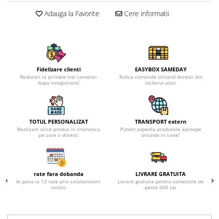
Adauga la Favorite
Cere informatii
Fidelizare clienti
EASYBOX SAMEDAY
Reduceri la primele trei comenzi
Ridica comanda oricand doresti din
dupa inregistrare!
lockerul ales!
TOTUL PERSONALIZAT
TRANSPORT extern
Realizam orice produs in cromatica
Putem expedia produsele aproape
pe care o doresti
oriunde in lume!
rate fara dobanda
LIVRARE GRATUITA
Ai pana la 12 rate prin colaboratorii
Livrare gratuita pentru comenzile de
nostrii
peste 600 Lei