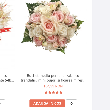
il cu
Buchet mediu personalizabil cu
Buchet mic
ate (Alb,
trandafiri, mini bujori si floarea miresei
si f
(Alb, Roz)
164,99 RON
ADAUGA IN COS
AD