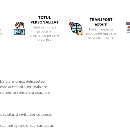
TOTUL
TRANSPORT
PERSONALIZAT
extern
Realizam orice
a
Putem expedia
produs in
din
produsele aproape
cromatica pe care
oriunde in lume!
o doresti
îmbină armonios delicatețea
ceste accesorii sunt realizate
u momente speciale și ocazii de
așilor și invitaților cu aceste
e ca mărțișoare unice, care aduc