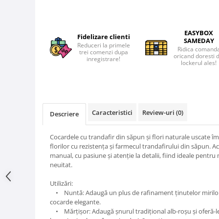
EASYBOX
Fidelizare clienti
SAMEDAY
Reduceri la primele
Ridica comand
trei comenzi dupa
oricand doresti 
inregistrare!
lockerul ales!
Caracteristici
Review-uri
(0)
Descriere
Cocardele cu trandafir din săpun și flori naturale uscate 
florilor cu rezistența și farmecul trandafirului din săpun. A
manual, cu pasiune și atenție la detalii, fiind ideale pentr
neuitat.
Utilizări:
• Nuntă: Adaugă un plus de rafinament ținutelor mirilor, n
cocarde elegante.
• Mărțișor: Adaugă șnurul tradițional alb-roșu și oferă-l