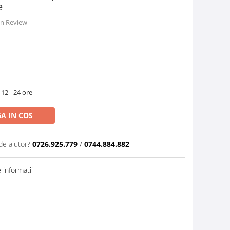
e
 un Review
 12 - 24 ore
A IN COS
de ajutor?
0726.925.779
/
0744.884.882
informatii