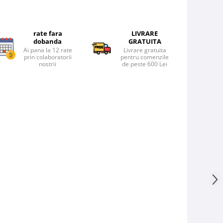
rate fara
LIVRARE
dobanda
GRATUITA
Ai pana la 12 rate
Livrare gratuita
prin colaboratorii
pentru comenzile
nostrii
de peste 600 Lei