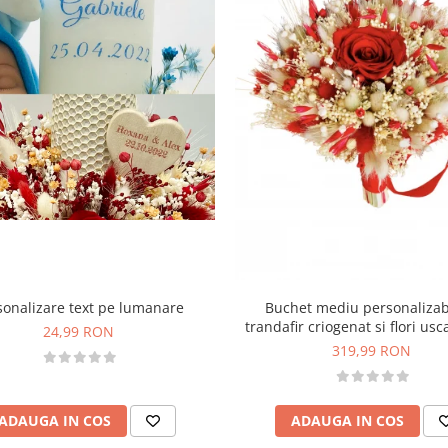
sonalizare text pe lumanare
Buchet mediu personalizab
trandafir criogenat si flori usc
24,99 RON
Rosu)
319,99 RON
ADAUGA IN COS
ADAUGA IN COS