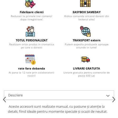
Fidelizare clienti
EASYBOX SAMEDAY
Reduceri la primele trei comenzi
Ridica comanda oricand doresti din
dupa inregistrare!
lockerul ales!
TOTUL PERSONALIZAT
TRANSPORT extern
Realizam orice produs in cromatica
Putem expedia produsele aproape
pe care o doresti
oriunde in lume!
rate fara dobanda
LIVRARE GRATUITA
Ai pana la 12 rate prin colaboratorii
Livrare gratuita pentru comenzile de
nostrii
peste 600 Lei
Descriere
Aceste accesorii sunt realizate manual, cu pasiune și atenție la
detalii, fiind ideale pentru momente speciale și ocazii de neuitat.