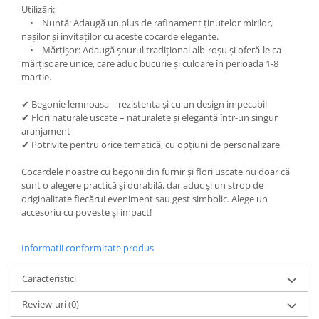
Utilizări:
• Nuntă: Adaugă un plus de rafinament ținutelor mirilor,
nașilor și invitaților cu aceste cocarde elegante.
• Mărțișor: Adaugă șnurul tradițional alb-roșu și oferă-le ca
mărțișoare unice, care aduc bucurie și culoare în perioada 1-8
martie.
✔ Begonie lemnoasa – rezistenta și cu un design impecabil
✔ Flori naturale uscate – naturalețe și eleganță într-un singur
aranjament
✔ Potrivite pentru orice tematică, cu opțiuni de personalizare
Cocardele noastre cu begonii din furnir și flori uscate nu doar că
sunt o alegere practică și durabilă, dar aduc și un strop de
originalitate fiecărui eveniment sau gest simbolic. Alege un
accesoriu cu poveste și impact!
Informatii conformitate produs
Caracteristici
Review-uri
(0)