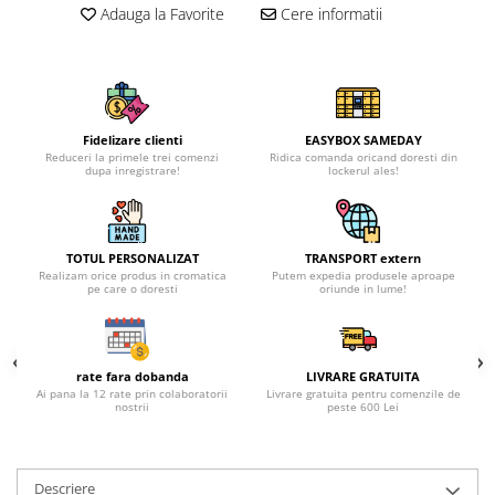
Adauga la Favorite
Cere informatii
Fidelizare clienti
EASYBOX SAMEDAY
Reduceri la primele trei comenzi
Ridica comanda oricand doresti din
dupa inregistrare!
lockerul ales!
TOTUL PERSONALIZAT
TRANSPORT extern
Realizam orice produs in cromatica
Putem expedia produsele aproape
pe care o doresti
oriunde in lume!
rate fara dobanda
LIVRARE GRATUITA
Ai pana la 12 rate prin colaboratorii
Livrare gratuita pentru comenzile de
nostrii
peste 600 Lei
Descriere