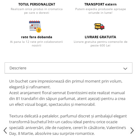
TOTUL PERSONALIZAT
TRANSPORT extern
Realizam orice produs in cromatica
Putem expedia produsele aproape
pe care o doresti
oriunde in lume!
rate fara dobanda
LIVRARE GRATUITA
Ai pana la 12 rate prin colaboratorii
Livrare gratuita pentru comenzile de
nostrii
peste 600 Lei
Descriere
Un buchet care impresionează din primul moment prin volum,
eleganță și rafinament.
Acest aranjament floral semnat Eventissimi este realizat manual
din 81 trandafiri din săpun parfumat, atent așezați pentru a crea
un efect vizual bogat, spectaculos și memorabil.
Textura delicată a petalelor, parfumul discret și ambalajul elegant
transformă buchetul într-un cadou ideal pentru orice ocazie
specială: aniversări, zile de naștere, cereri în căsătorie, Valentine’s
Day, 8 Martie, absolvire sau surprize romantice.