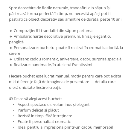
Spre deosebire de florile naturale, trandafirii din săpun își
păstrează forma perfectă în timp, nu necesită apă și pot fi
păstrați ca obiect decorativ sau amintire de durată, peste 10 ani
🔸 Compoziție: 81 trandafiri din săpun parfumat
🔸 Ambalare: hârtie decorativă premium, finisaj elegant cu
panglică
🔸 Personalizare: buchetul poate fi realizat în cromatica dorită, la
cerere
🔸 Utilizare: cadou romantic, aniversare, decor, surpriză specială
🔸 Realizare: handmade, în atelierul Eventissimi
Fiecare buchet este lucrat manual, motiv pentru care pot exista
mici diferențe față de imaginea de prezentare — detaliu care
oferă unicitate fiecărei creații.
🎁 De ce să alegi acest buchet:
• Aspect spectaculos, voluminos și elegant
• Parfum delicat și plăcut
• Rezistă în timp, fără întreținere
• Poate fi personalizat cromatic
• Ideal pentru a impresiona printr-un cadou memorabil