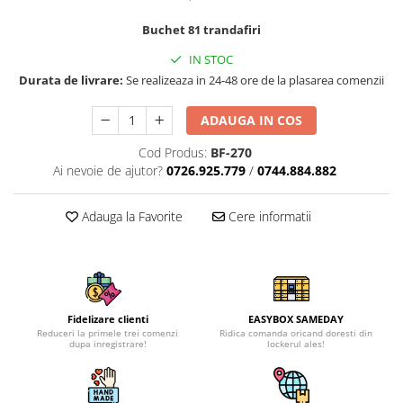
Buchet 81 trandafiri
IN STOC
Durata de livrare:
Se realizeaza in 24-48 ore de la plasarea comenzii
ADAUGA IN COS
Cod Produs:
BF-270
Ai nevoie de ajutor?
0726.925.779
/
0744.884.882
Adauga la Favorite
Cere informatii
Fidelizare clienti
EASYBOX SAMEDAY
Reduceri la primele trei comenzi
Ridica comanda oricand doresti din
dupa inregistrare!
lockerul ales!