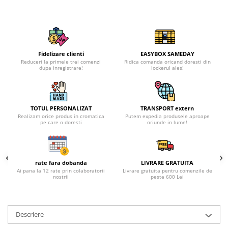
Fidelizare clienti
EASYBOX SAMEDAY
Reduceri la primele trei comenzi
Ridica comanda oricand doresti din
dupa inregistrare!
lockerul ales!
TOTUL PERSONALIZAT
TRANSPORT extern
Realizam orice produs in cromatica
Putem expedia produsele aproape
pe care o doresti
oriunde in lume!
rate fara dobanda
LIVRARE GRATUITA
Ai pana la 12 rate prin colaboratorii
Livrare gratuita pentru comenzile de
nostrii
peste 600 Lei
Descriere