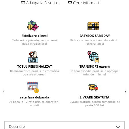
Adauga la Favorite
Cere informatii
Fidelizare clienti
EASYBOX SAMEDAY
Reduceri la primele trei comenzi
Ridica comanda oricand doresti din
dupa inregistrare!
lockerul ales!
TOTUL PERSONALIZAT
TRANSPORT extern
Realizam orice produs in cromatica
Putem expedia produsele aproape
pe care o doresti
oriunde in lume!
rate fara dobanda
LIVRARE GRATUITA
Ai pana la 12 rate prin colaboratorii
Livrare gratuita pentru comenzile de
nostrii
peste 600 Lei
Descriere