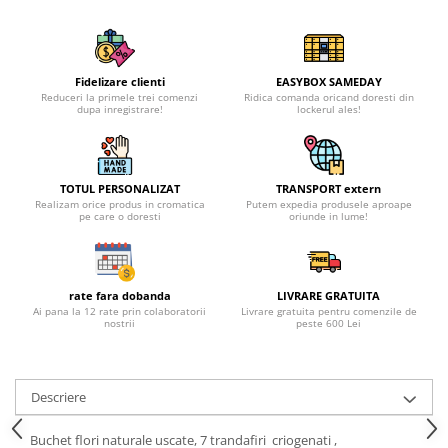
Fidelizare clienti
EASYBOX SAMEDAY
Reduceri la primele trei comenzi
Ridica comanda oricand doresti din
dupa inregistrare!
lockerul ales!
TOTUL PERSONALIZAT
TRANSPORT extern
Realizam orice produs in cromatica
Putem expedia produsele aproape
pe care o doresti
oriunde in lume!
rate fara dobanda
LIVRARE GRATUITA
Ai pana la 12 rate prin colaboratorii
Livrare gratuita pentru comenzile de
nostrii
peste 600 Lei
Descriere
Buchet flori naturale uscate, 7 trandafiri criogenati ,