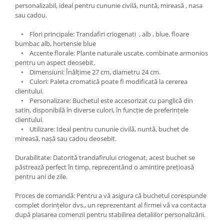
personalizabil, ideal pentru cununie civilă, nuntă, mireasă , nasa
sau cadou.
• Flori principale: Trandafiri criogenati , alb , blue. floare
bumbac alb, hortensie blue
• Accente florale: Plante naturale uscate, combinate armonios
pentru un aspect deosebit.
• Dimensiuni: Înălțime 27 cm, diametru 24 cm.
• Culori: Paleta cromatică poate fi modificată la cererea
clientului.
• Personalizare: Buchetul este accesorizat cu panglică din
satin, disponibilă în diverse culori, în funcție de preferințele
clientului.
• Utilizare: Ideal pentru cununie civilă, nuntă, buchet de
mireasă, nașă sau cadou deosebit.
Durabilitate: Datorită trandafirului criogenat, acest buchet se
păstrează perfect în timp, reprezentând o amintire prețioasă
pentru ani de zile.
Proces de comandă: Pentru a vă asigura că buchetul corespunde
complet dorințelor dvs., un reprezentant al firmei vă va contacta
după plasarea comenzii pentru stabilirea detaliilor personalizării.