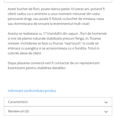
Acest buchet de flori, poate dainui peste 10 (zece) ani, putand fi
oferit cadou ca o amintire a unui moment minunat din viata
persoanei dragi, sau poate fi folosit ca buchet de mireasa, nasa
sau domnisoara de onoare la evenimentul mult visat!
Acesta se realizeaza cu 17 trandafiri din sapun , flori de hortensie
si mix de plante naturale stabilizate precum feriga, in, floarea
miresei. Inchiderea se face cu frunze "real touch" si cozile se
imbraca cu panglica si se accesorizeaza cu o fundita. Totul in
culorile alese de client.
Dupa plasarea comenzii veti fi contactat de un reprezentant
Eventissimi pentru stabilirea detaliilor.
Informatii conformitate produs
Caracteristici
Review-uri
(0)