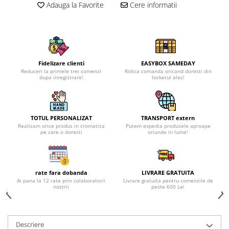
Adauga la Favorite
Cere informatii
Fidelizare clienti
EASYBOX SAMEDAY
Reduceri la primele trei comenzi
Ridica comanda oricand doresti din
dupa inregistrare!
lockerul ales!
TOTUL PERSONALIZAT
TRANSPORT extern
Realizam orice produs in cromatica
Putem expedia produsele aproape
pe care o doresti
oriunde in lume!
rate fara dobanda
LIVRARE GRATUITA
Ai pana la 12 rate prin colaboratorii
Livrare gratuita pentru comenzile de
nostrii
peste 600 Lei
Descriere