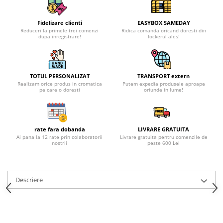
Fidelizare clienti
EASYBOX SAMEDAY
Reduceri la primele trei comenzi
Ridica comanda oricand doresti din
dupa inregistrare!
lockerul ales!
TOTUL PERSONALIZAT
TRANSPORT extern
Realizam orice produs in cromatica
Putem expedia produsele aproape
pe care o doresti
oriunde in lume!
rate fara dobanda
LIVRARE GRATUITA
Ai pana la 12 rate prin colaboratorii
Livrare gratuita pentru comenzile de
nostrii
peste 600 Lei
Descriere