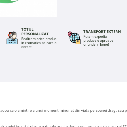
TOTUL
TRANSPORT EXTERN
PERSONALIZAT
Putem expedia
Realizam orice produs
produsele aproape
in cromatica pe care o
oriunde in lume!
doresti
it cadou ca o amintire a unui moment minunat din viata persoanei dragi, sau 
patru mini bujori si plante naturale uscate dupa cum urmeaza: se leaga cei 17