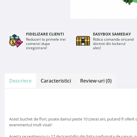
FIDELIZARE CLIENTI
EASYBOX SAMEDAY
Reduceri la primele trei
Ridica comanda oricand
comenzi dupa
doresti din lockerul
inregistrare!
ales!
Descriere
Caracteristici
Review-uri
(0)
Acest buchet de flori, poate dainui peste 10 (zece) ani, putand fi ofer
evenimentul mult visat!
Acesta se realizeaza cu 17 de trandafiri din foita parfumata de sapun, 