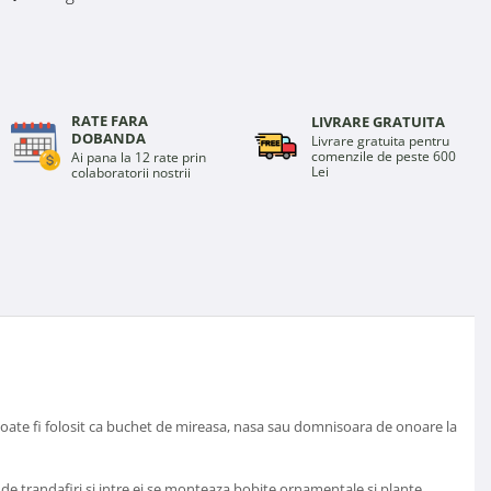
RATE FARA
LIVRARE GRATUITA
DOBANDA
Livrare gratuita pentru
comenzile de peste 600
Ai pana la 12 rate prin
Lei
colaboratorii nostrii
poate fi folosit ca buchet de mireasa, nasa sau domnisoara de onoare la
 de trandafiri si intre ei se monteaza bobite ornamentale si plante