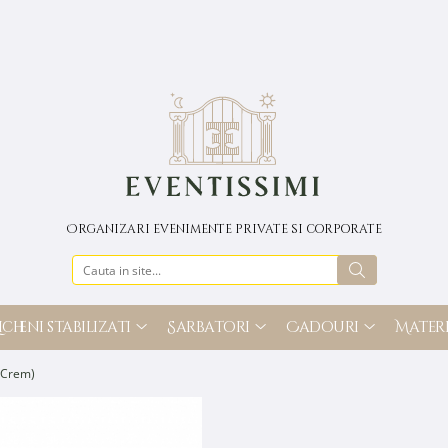
Organizari evenimente private si corporate
icheni stabilizati
Sarbatori
Cadouri
Materi
, Crem)