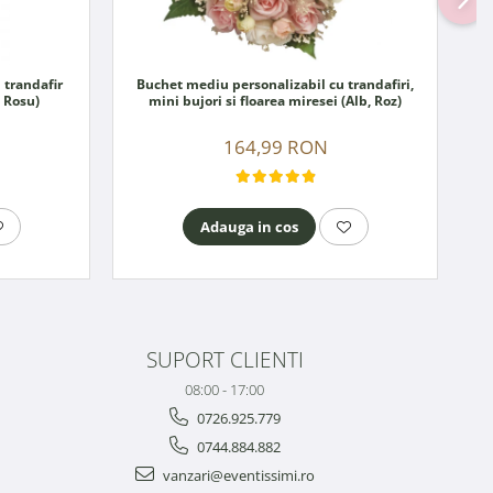
 trandafir
Buchet mediu personalizabil cu trandafiri,
, Rosu)
mini bujori si floarea miresei (Alb, Roz)
164,99 RON
Adauga in cos
SUPORT CLIENTI
08:00 - 17:00
0726.925.779
0744.884.882
vanzari@eventissimi.ro