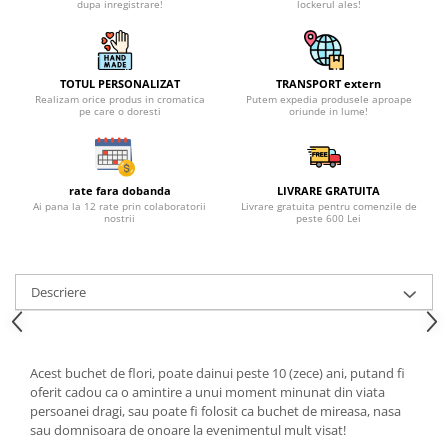
dupa inregistrare!
lockerul ales!
TOTUL PERSONALIZAT
TRANSPORT extern
Realizam orice produs in cromatica
Putem expedia produsele aproape
pe care o doresti
oriunde in lume!
rate fara dobanda
LIVRARE GRATUITA
Ai pana la 12 rate prin colaboratorii
Livrare gratuita pentru comenzile de
nostrii
peste 600 Lei
Descriere
Acest buchet de flori, poate dainui peste 10 (zece) ani, putand fi
oferit cadou ca o amintire a unui moment minunat din viata
persoanei dragi, sau poate fi folosit ca buchet de mireasa, nasa
sau domnisoara de onoare la evenimentul mult visat!