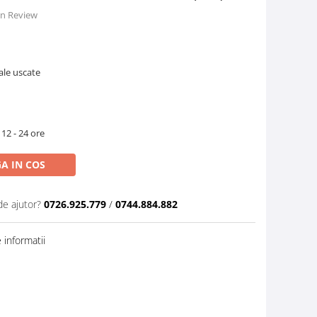
 un Review
ale uscate
 12 - 24 ore
A IN COS
de ajutor?
0726.925.779
/
0744.884.882
informatii