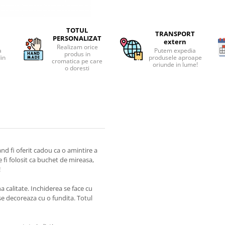
TOTUL
TRANSPORT
PERSONALIZAT
extern
Realizam orice
a
Putem expedia
produs in
din
produsele aproape
cromatica pe care
oriunde in lume!
o doresti
and fi oferit cadou ca o amintire a
fi folosit ca buchet de mireasa,
!
a calitate. Inchiderea se face cu
se decoreaza cu o fundita. Totul