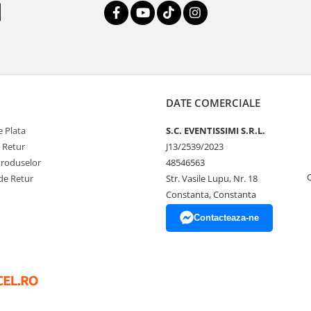
DATE COMERCIALE
 Plata
S.C. EVENTISSIMI S.R.L.
e Retur
J13/2539/2023
Produselor
48546563
de Retur
Str. Vasile Lupu, Nr. 18
Constanta, Constanta
Contacteaza-ne