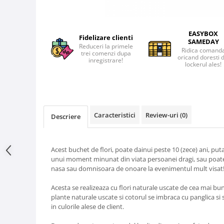
EASYBOX
Fidelizare clienti
SAMEDAY
Reduceri la primele
Ridica comand
trei comenzi dupa
oricand doresti 
inregistrare!
lockerul ales!
Caracteristici
Review-uri
(0)
Descriere
Acest buchet de flori, poate dainui peste 10 (zece) ani, put
unui moment minunat din viata persoanei dragi, sau poate 
nasa sau domnisoara de onoare la evenimentul mult visat
Acesta se realizeaza cu flori naturale uscate de cea mai bun
plante naturale uscate si cotorul se imbraca cu panglica si 
in culorile alese de client.