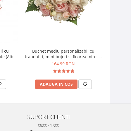
il cu
Buchet mediu personalizabil cu
Buchet mic
ate (Alb,
trandafiri, mini bujori si floarea miresei
si f
(Alb, Roz)
164,99 RON
ADAUGA IN COS
AD
SUPORT CLIENTI
08:00 - 17:00