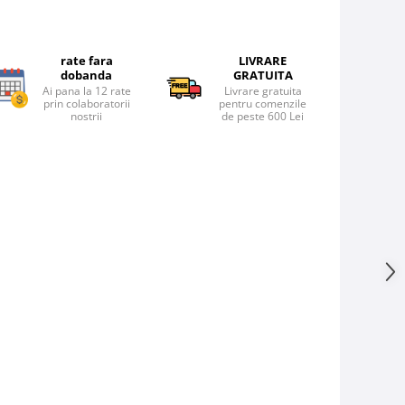
rate fara
LIVRARE
dobanda
GRATUITA
Ai pana la 12 rate
Livrare gratuita
prin colaboratorii
pentru comenzile
nostrii
de peste 600 Lei