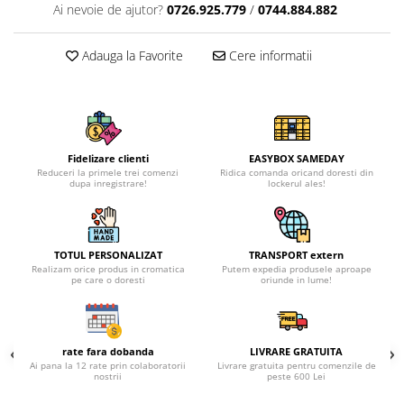
Ai nevoie de ajutor?
0726.925.779
/
0744.884.882
Adauga la Favorite
Cere informatii
Fidelizare clienti
EASYBOX SAMEDAY
Reduceri la primele trei comenzi
Ridica comanda oricand doresti din
dupa inregistrare!
lockerul ales!
TOTUL PERSONALIZAT
TRANSPORT extern
Realizam orice produs in cromatica
Putem expedia produsele aproape
pe care o doresti
oriunde in lume!
rate fara dobanda
LIVRARE GRATUITA
Ai pana la 12 rate prin colaboratorii
Livrare gratuita pentru comenzile de
nostrii
peste 600 Lei