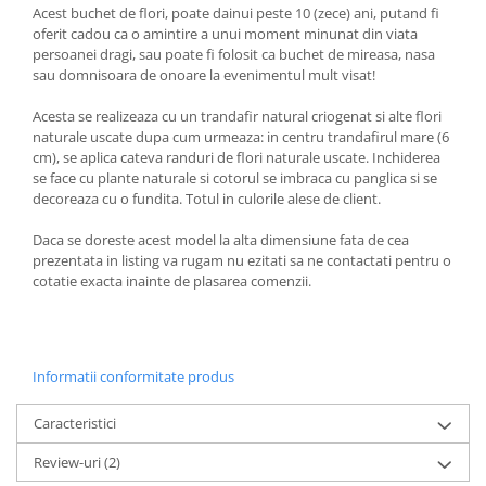
Acest buchet de flori, poate dainui peste 10 (zece) ani, putand fi
oferit cadou ca o amintire a unui moment minunat din viata
persoanei dragi, sau poate fi folosit ca buchet de mireasa, nasa
sau domnisoara de onoare la evenimentul mult visat!
Acesta se realizeaza cu un trandafir natural criogenat si alte flori
naturale uscate dupa cum urmeaza: in centru trandafirul mare (6
cm), se aplica cateva randuri de flori naturale uscate. Inchiderea
se face cu plante naturale si cotorul se imbraca cu panglica si se
decoreaza cu o fundita. Totul in culorile alese de client.
Daca se doreste acest model la alta dimensiune fata de cea
prezentata in listing va rugam nu ezitati sa ne contactati pentru o
cotatie exacta inainte de plasarea comenzii.
Informatii conformitate produs
Caracteristici
Review-uri
(2)