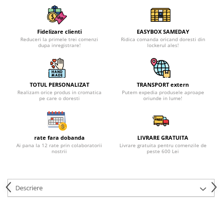
Fidelizare clienti
EASYBOX SAMEDAY
Reduceri la primele trei comenzi
Ridica comanda oricand doresti din
dupa inregistrare!
lockerul ales!
TOTUL PERSONALIZAT
TRANSPORT extern
Realizam orice produs in cromatica
Putem expedia produsele aproape
pe care o doresti
oriunde in lume!
rate fara dobanda
LIVRARE GRATUITA
Ai pana la 12 rate prin colaboratorii
Livrare gratuita pentru comenzile de
nostrii
peste 600 Lei
Descriere